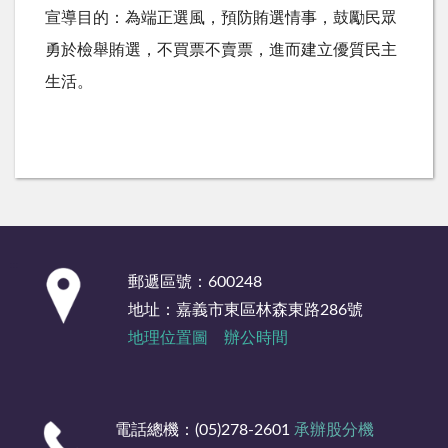
宣導目的：為端正選風，預防賄選情事，鼓勵民眾
勇於檢舉賄選，不買票不賣票，進而建立優質民主
生活。
:::
郵遞區號：600248
地址：嘉義市東區林森東路286號
地理位置圖
辦公時間
電話總機：(05)278-2601
承辦股分機