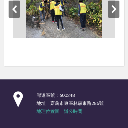
:::
郵遞區號：600248
地址：嘉義市東區林森東路286號
地理位置圖
辦公時間