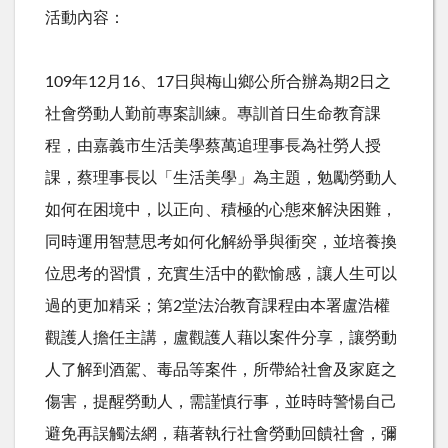
活動內容：
109年
12
月
16
、
17
日與梅山鄉公所合辦為期
2
日之
社會勞動人勤前專案訓練。專訓首日生命教育課
程，由嘉義市生活美學蔡萬追理事長為社勞人授
課，蔡理事長以「生活美學」為主題，勉勵勞動人
如何在困境中，以正向、積極的心態來解決困難，
同時運用智慧思考如何化解紛爭與衝突，並培養換
位思考的習慣，充實生活中的歡愉感，讓人生可以
過的更加精采；第
2
堂法治教育課程由本署盧浩權
觀護人擔任主講，盧觀護人藉以案件分享，讓勞動
人了解到酒駕、毒品等案件，所帶給社會及家庭之
傷害，提醒勞動人，需謹慎行事，並時時警愓自己
避免再誤觸法網，藉著執行社會勞動回饋社會，彌