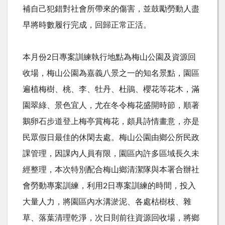
補自己犯錯對社會所帶來的傷害，並鼓勵勞動人盡
早將時數履行完成，回歸正常正活。
本月份
2
日專案訓練執行地點為梅山公園及資源回
收場，梅山公園為嘉義八景之一的知名景點，園區
遍植梅樹、桃、李、牡丹、杜鵑、櫻花等花木，滿
園翠綠、景色宜人，尤在冬令梅花盛開時節，順著
鵝卵石步道登上梅亭賞梅花，頗具詩情畫意，亦是
民眾假日最佳的休閑去處。梅山公園由鄉公所民政
課管理，因課內人員有限，園區內許多區域長久未
經整理，本次特別配合梅山鄉清潔隊與本署合辦社
會勞動專案訓練，利用
2
日專案訓練的時間，投入
大量人力，將園區內水溝淤泥、各處枯樹枝、雜
草、落葉清理乾淨，次日則前往資源回收場，將鄉