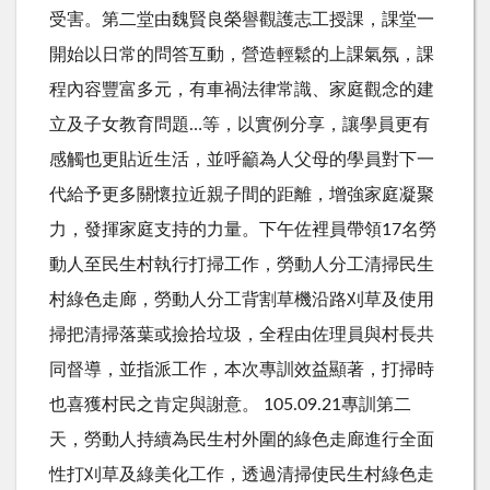
受害。第二堂由魏賢良榮譽觀護志工授課，課堂一
開始以日常的問答互動，營造輕鬆的上課氣氛，課
程內容豐富多元，有車禍法律常識、家庭觀念的建
立及子女教育問題…等，以實例分享，讓學員更有
感觸也更貼近生活，並呼籲為人父母的學員對下一
代給予更多關懷拉近親子間的距離，增強家庭凝聚
力，發揮家庭支持的力量。下午佐裡員帶領17名勞
動人至民生村執行打掃工作，勞動人分工清掃民生
村綠色走廊，勞動人分工背割草機沿路刈草及使用
掃把清掃落葉或撿拾垃圾，全程由佐理員與村長共
同督導，並指派工作，本次專訓效益顯著，打掃時
也喜獲村民之肯定與謝意。 105.09.21專訓第二
天，勞動人持續為民生村外圍的綠色走廊進行全面
性打刈草及綠美化工作，透過清掃使民生村綠色走