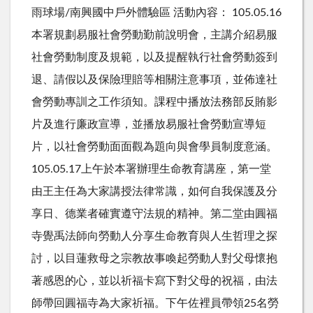
雨球場/南興國中戶外體驗區 活動內容： 105.05.16
本署規劃易服社會勞動勤前說明會，主講介紹易服
社會勞動制度及規範，以及提醒執行社會勞動簽到
退、請假以及保險理賠等相關注意事項，並佈達社
會勞動專訓之工作須知。課程中播放法務部反賄影
片及進行廉政宣導，並播放易服社會勞動宣導短
片，以社會勞動面面觀為題向與會學員制度意涵。
105.05.17上午於本署辦理生命教育講座，第一堂
由王主任為大家講授法律常識，如何自我保護及分
享日、德業者確實遵守法規的精神。第二堂由圓福
寺覺禹法師向勞動人分享生命教育與人生哲理之探
討，以目蓮救母之宗教故事喚起勞動人對父母懷抱
著感恩的心，並以祈福卡寫下對父母的祝福，由法
師帶回圓福寺為大家祈福。下午佐裡員帶領25名勞