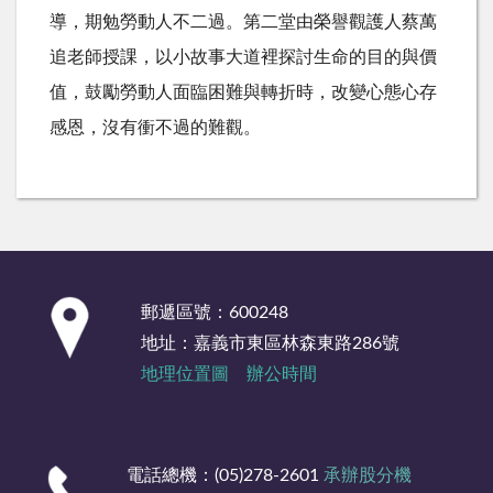
導，期勉勞動人不二過。第二堂由榮譽觀護人蔡萬
追老師授課，以小故事大道裡探討生命的目的與價
值，鼓勵勞動人面臨困難與轉折時，改變心態心存
感恩，沒有衝不過的難觀。
:::
郵遞區號：600248
地址：嘉義市東區林森東路286號
地理位置圖
辦公時間
電話總機：(05)278-2601
承辦股分機