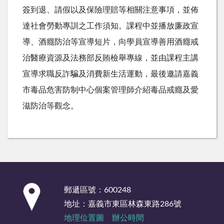
簽到退、請假以及保險理賠等相關注意事項，並佈
達社會勞動專訓之工作須知。課程中並播放廉政宣
導、酒癮防治等宣導短片，向學員宣導善用酒癮戒
治醫療資源及法務部反賄檢舉專線，並由課程主講
宣導求職反詐騙及消費新生活運動，最後邀請嘉義
市毒品危害防制中心個案管理師介紹毒品戒癮及愛
滋防治等觀念。
:::
郵遞區號：600248
地址：嘉義市東區林森東路286號
地理位置圖
辦公時間