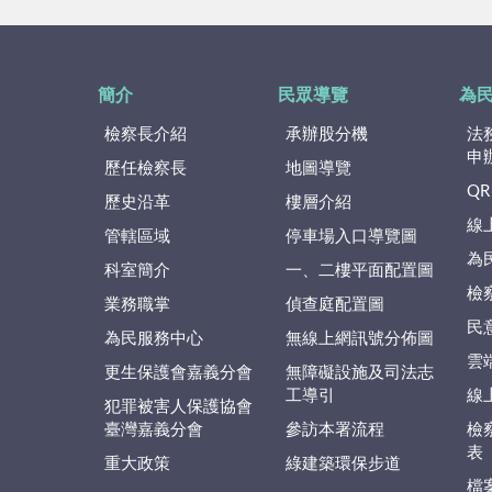
簡介
民眾導覽
為
檢察長介紹
承辦股分機
法
申
歷任檢察長
地圖導覽
QR
歷史沿革
樓層介紹
線
管轄區域
停車場入口導覽圖
為
科室簡介
一、二樓平面配置圖
檢
業務職掌
偵查庭配置圖
民
為民服務中心
無線上網訊號分佈圖
雲
更生保護會嘉義分會
無障礙設施及司法志
工導引
線
犯罪被害人保護協會
臺灣嘉義分會
參訪本署流程
檢
表
重大政策
綠建築環保步道
檔