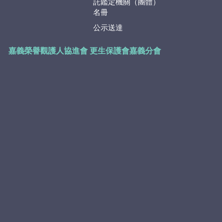
託鑑定機關（團體）
名冊
公示送達
嘉義榮譽觀護人協進會
更生保護會嘉義分會