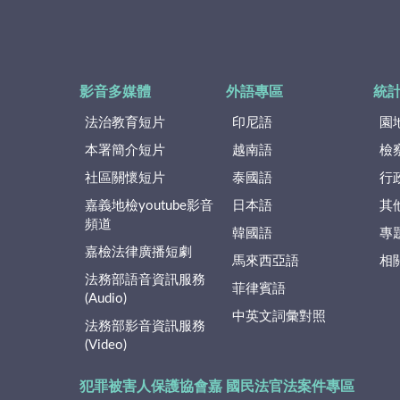
影音多媒體
外語專區
統
法治教育短片
印尼語
園
本署簡介短片
越南語
檢
社區關懷短片
泰國語
行
嘉義地檢youtube影音
日本語
其
頻道
韓國語
專
嘉檢法律廣播短劇
馬來西亞語
相
法務部語音資訊服務
菲律賓語
(Audio)
中英文詞彙對照
法務部影音資訊服務
(Video)
犯罪被害人保護協會嘉
國民法官法案件專區