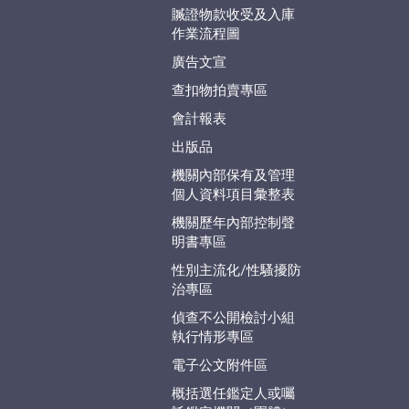
贓證物款收受及入庫
作業流程圖
廣告文宣
查扣物拍賣專區
會計報表
出版品
機關內部保有及管理
個人資料項目彙整表
機關歷年內部控制聲
明書專區
性別主流化/性騷擾防
治專區
偵查不公開檢討小組
執行情形專區
電子公文附件區
概括選任鑑定人或囑