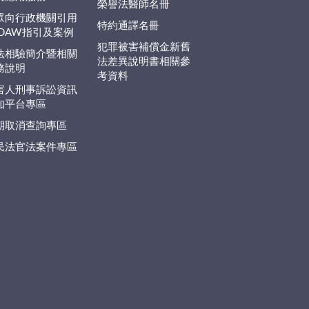
榮譽法醫師名冊
眾向行政機關引用
特約通譯名冊
EDAW指引及案例
犯罪被害補償金新舊
法相驗簡介暨相關
法差異說明書相關參
務說明
考資料
害人刑事訴訟資訊
知平台專區
期取消查詢專區
民法官法案件專區