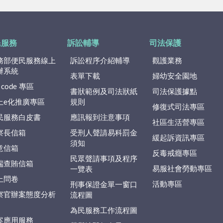
民服務
訴訟輔導
司法保護
務部便民服務線上
訴訟程序介紹輔導
觀護業務
辦系統
表單下載
婦幼安全園地
 code 專區
書狀範例及司法狀紙
司法保護據點
上e化推廣專區
規則
修復式司法專區
民服務白皮書
應訊報到注意事項
社區生活營專區
察長信箱
受刑人聲請易科罰金
緩起訴資訊專區
須知
意信箱
反毒戒癮專區
民眾聲請事項及程序
端查賄信箱
易服社會勞動專區
一覽表
上問卷
活動專區
刑事保證金單一窗口
察官辦案態度分析
流程圖
為民服務工作流程圖
案應用服務