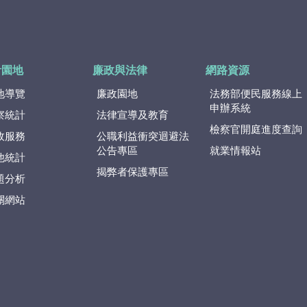
計園地
廉政與法律
網路資源
地導覽
廉政園地
法務部便民服務線上
申辦系統
察統計
法律宣導及教育
檢察官開庭進度查詢
政服務
公職利益衝突迴避法
公告專區
就業情報站
他統計
揭弊者保護專區
題分析
關網站