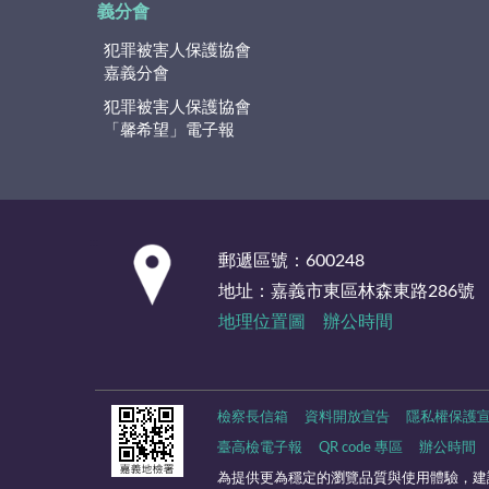
義分會
犯罪被害人保護協會
嘉義分會
犯罪被害人保護協會
「馨希望」電子報
:::
郵遞區號：600248
地址：嘉義市東區林森東路286號
地理位置圖
辦公時間
檢察長信箱
資料開放宣告
隱私權保護
臺高檢電子報
QR code 專區
辦公時間
為提供更為穩定的瀏覽品質與使用體驗，建