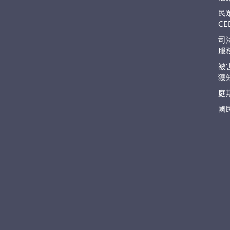
民
C
司
服
被
獲
庭
國