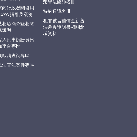
榮譽法醫師名冊
眾向行政機關引用
特約通譯名冊
EDAW指引及案例
犯罪被害補償金新舊
法相驗簡介暨相關
法差異說明書相關參
務說明
考資料
害人刑事訴訟資訊
知平台專區
期取消查詢專區
民法官法案件專區