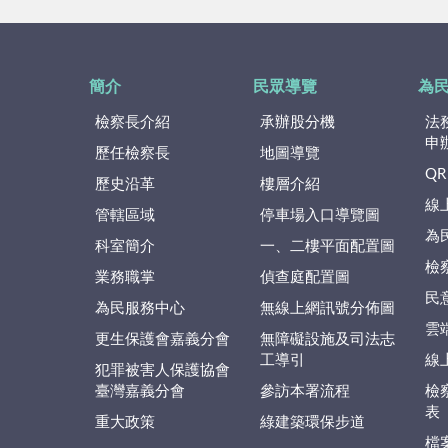
簡介
民眾導覽
為
檢察長介紹
承辦股分機
法
申
歷任檢察長
地圖導覽
QR
歷史沿革
樓層介紹
線
管轄區域
停車場入口導覽圖
為
科室簡介
一、二樓平面配置圖
檢
業務職掌
偵查庭配置圖
民
為民服務中心
無線上網訊號分佈圖
雲
更生保護會嘉義分會
無障礙設施及司法志
工導引
線
犯罪被害人保護協會
臺灣嘉義分會
參訪本署流程
檢
表
重大政策
綠建築環保步道
檔