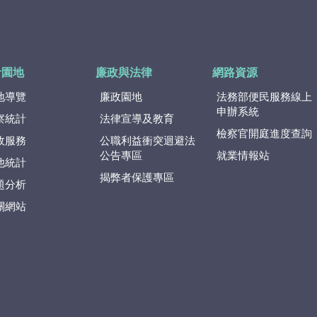
計園地
廉政與法律
網路資源
地導覽
廉政園地
法務部便民服務線上
申辦系統
察統計
法律宣導及教育
檢察官開庭進度查詢
政服務
公職利益衝突迴避法
公告專區
就業情報站
他統計
揭弊者保護專區
題分析
關網站