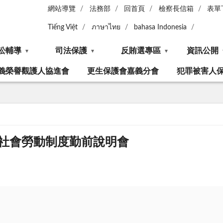
網站導覽
法務部
回首頁
檢察長信箱
表單
Tiếng Việt
ภาษาไทย
bahasa Indonesia
訟輔導
司法保護
反賄選專區
資訊公開
義榮譽觀護人協進會
更生保護會嘉義分會
犯罪被害人
梯易服社會勞動制度勤前說明會