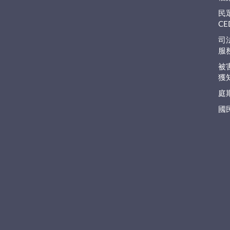
民
C
司
服
被
獲
庭
國