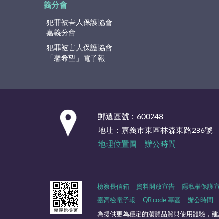
義分會
犯罪被害人保護協會
嘉義分會
犯罪被害人保護協會
「馨希望」電子報
:::
郵遞區號：600248
地址：嘉義市東區林森東路286號
地理位置圖
辦公時間
檢察長信箱
資料開放宣告
隱私權保護
臺高檢電子報
QR code 專區
辦公時間
為提供更為穩定的瀏覽品質與使用體驗，建