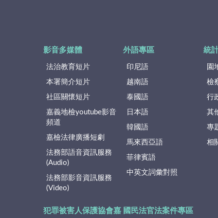
影音多媒體
外語專區
統
法治教育短片
印尼語
園
本署簡介短片
越南語
檢
社區關懷短片
泰國語
行
嘉義地檢youtube影音
日本語
其
頻道
韓國語
專
嘉檢法律廣播短劇
馬來西亞語
相
法務部語音資訊服務
菲律賓語
(Audio)
中英文詞彙對照
法務部影音資訊服務
(Video)
犯罪被害人保護協會嘉
國民法官法案件專區