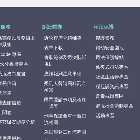
民服務
訴訟輔導
司法保護
務部便民服務線上
訴訟程序介紹輔導
觀護業務
辦系統
表單下載
婦幼安全園地
 code 專區
書狀範例及司法狀紙
司法保護據點
上e化推廣專區
規則
修復式司法專區
民服務白皮書
應訊報到注意事項
社區生活營專區
察長信箱
受刑人聲請易科罰金
緩起訴資訊專區
須知
意信箱
反毒戒癮專區
民眾聲請事項及程序
端查賄信箱
易服社會勞動專區
一覽表
上問卷
活動專區
刑事保證金單一窗口
察官辦案態度分析
流程圖
為民服務工作流程圖
案應用服務