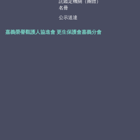
託鑑定機關（團體）
名冊
公示送達
嘉義榮譽觀護人協進會
更生保護會嘉義分會