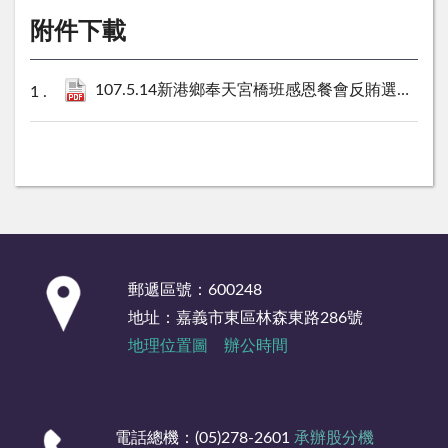
附件下載
107.5.14新港鄉奉天宮橋班感恩餐會反賄選宣導成果照片.
:::
郵遞區號：600248
地址：嘉義市東區林森東路286號
地理位置圖
辦公時間
電話總機：(05)278-2601
承辦股分機