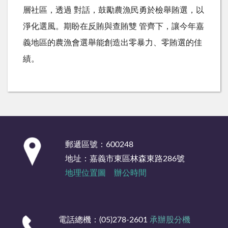
層社區，透過 對話，鼓勵農漁民勇於檢舉賄選，以
淨化選風。期盼在反賄與查賄雙 管齊下，讓今年嘉
義地區的農漁會選舉能創造出零暴力、零賄選的佳
績。
:::
郵遞區號：600248
地址：嘉義市東區林森東路286號
地理位置圖
辦公時間
電話總機：(05)278-2601
承辦股分機