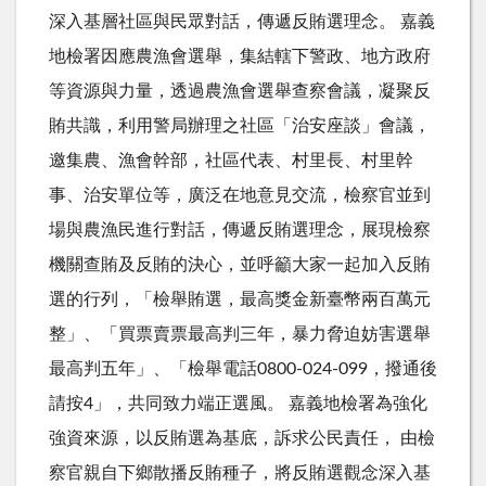
深入基層社區與民眾對話，傳遞反賄選理念。 嘉義
地檢署因應農漁會選舉，集結轄下警政、地方政府
等資源與力量，透過農漁會選舉查察會議，凝聚反
賄共識，利用警局辦理之社區「治安座談」會議，
邀集農、漁會幹部，社區代表、村里長、村里幹
事、治安單位等，廣泛在地意見交流，檢察官並到
場與農漁民進行對話，傳遞反賄選理念，展現檢察
機關查賄及反賄的決心，並呼籲大家一起加入反賄
選的行列，「檢舉賄選，最高獎金新臺幣兩百萬元
整」、「買票賣票最高判三年，暴力脅迫妨害選舉
最高判五年」、「檢舉電話0800-024-099，撥通後
請按4」，共同致力端正選風。 嘉義地檢署為強化
強資來源，以反賄選為基底，訴求公民責任， 由檢
察官親自下鄉散播反賄種子，將反賄選觀念深入基