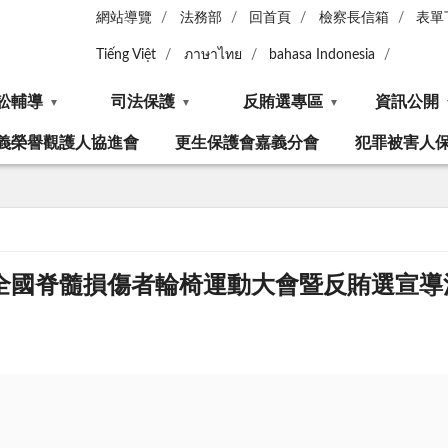
網站導覽
法務部
回首頁
檢察長信箱
表單
Tiếng Việt
ภาษาไทย
bahasa Indonesia
訟輔導
司法保護
反賄選專區
資訊公開
義榮譽觀護人協進會
更生保護會嘉義分會
犯罪被害人
十四屆全國脊髓損傷者輪椅運動大會暨反賄選宣