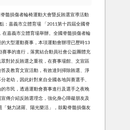
屆全國脊髓損傷者輪椅運動大會暨反賄選宣導活動
地點：嘉義市立體育場 「2011第十四屆全國脊
日，在嘉義市立體育場舉辦。全國脊髓損傷者輪
的大型運動賽事，本項運動會辦理已歷時13
動賽事的進行，落實結合動員社會公益團體充
民眾對於反賄選之重視，在賽事場館、文宣區
徵答及教育文宣活動，有效達到掃除賄選、淨
不分老幼，因此針對來自全國各地與賽選手、
油的市民，透過運動會賽事進行及選手之夜晚
場宣傳介紹反賄選理念，強化身心障礙朋友及
題「魅力諸羅、陽光樂活」，鼓勵脊髓損傷友
。