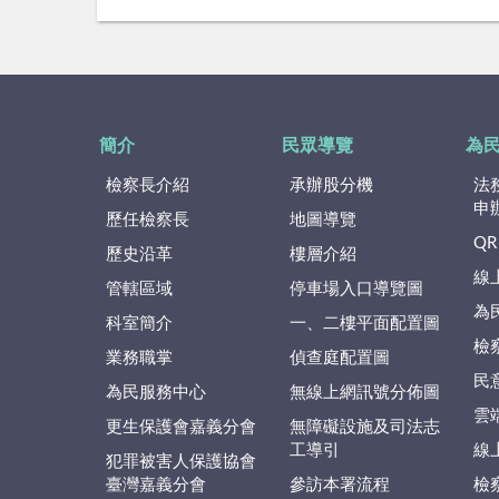
簡介
民眾導覽
為
檢察長介紹
承辦股分機
法
申
歷任檢察長
地圖導覽
QR
歷史沿革
樓層介紹
線
管轄區域
停車場入口導覽圖
為
科室簡介
一、二樓平面配置圖
檢
業務職掌
偵查庭配置圖
民
為民服務中心
無線上網訊號分佈圖
雲
更生保護會嘉義分會
無障礙設施及司法志
工導引
線
犯罪被害人保護協會
臺灣嘉義分會
參訪本署流程
檢