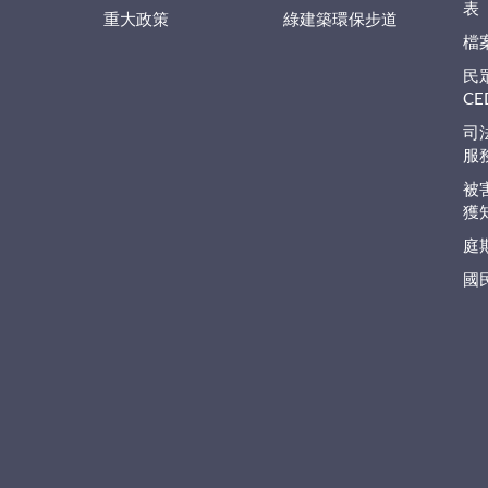
表
重大政策
綠建築環保步道
檔
民
C
司
服
被
獲
庭
國