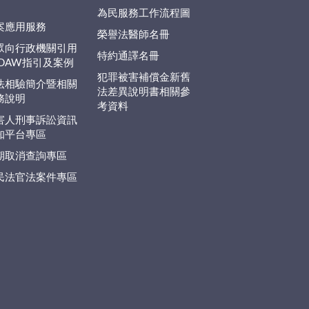
為民服務工作流程圖
案應用服務
榮譽法醫師名冊
眾向行政機關引用
特約通譯名冊
EDAW指引及案例
犯罪被害補償金新舊
法相驗簡介暨相關
法差異說明書相關參
務說明
考資料
害人刑事訴訟資訊
知平台專區
期取消查詢專區
民法官法案件專區