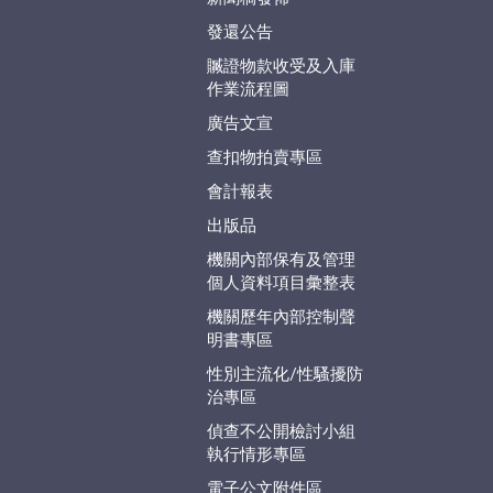
發還公告
贓證物款收受及入庫
作業流程圖
廣告文宣
查扣物拍賣專區
會計報表
出版品
機關內部保有及管理
個人資料項目彙整表
機關歷年內部控制聲
明書專區
性別主流化/性騷擾防
治專區
偵查不公開檢討小組
執行情形專區
電子公文附件區