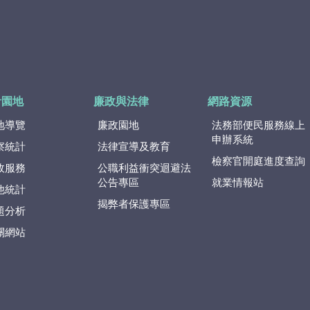
計園地
廉政與法律
網路資源
地導覽
廉政園地
法務部便民服務線上
申辦系統
察統計
法律宣導及教育
檢察官開庭進度查詢
政服務
公職利益衝突迴避法
公告專區
就業情報站
他統計
揭弊者保護專區
題分析
關網站