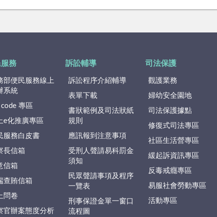
民服務
訴訟輔導
司法保護
務部便民服務線上
訴訟程序介紹輔導
觀護業務
辦系統
表單下載
婦幼安全園地
 code 專區
書狀範例及司法狀紙
司法保護據點
上e化推廣專區
規則
修復式司法專區
民服務白皮書
應訊報到注意事項
社區生活營專區
察長信箱
受刑人聲請易科罰金
緩起訴資訊專區
須知
意信箱
反毒戒癮專區
民眾聲請事項及程序
端查賄信箱
易服社會勞動專區
一覽表
上問卷
活動專區
刑事保證金單一窗口
察官辦案態度分析
流程圖