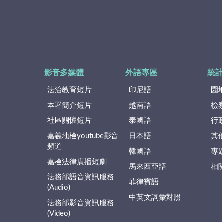
影音多媒體
外語專區
統
法治教育短片
印尼語
園
本署簡介短片
越南語
檢
社區關懷短片
泰國語
行
嘉義地檢youtube影音
日本語
其
頻道
韓國語
專
嘉檢法律廣播短劇
馬來西亞語
相
法務部語音資訊服務
菲律賓語
(Audio)
中英文詞彙對照
法務部影音資訊服務
(Video)