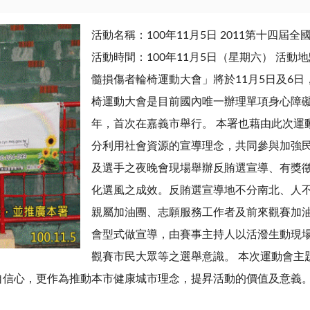
活動名稱：100年11月5日 2011第十四
活動時間：100年11月5日（星期六） 活動
髓損傷者輪椅運動大會」將於11月5日及6
椅運動大會是目前國內唯一辦理單項身心障礙
年，首次在嘉義市舉行。 本署也藉由此次運
分利用社會資源的宣導理念，共同參與加強
及選手之夜晚會現場舉辦反賄選宣導、有獎
化選風之成效。反賄選宣導地不分南北、人
親屬加油團、志願服務工作者及前來觀賽加
會型式做宣導，由賽事主持人以活潑生動現
觀賽市民大眾等之選舉意識。 本次運動會主
自信心，更作為推動本市健康城市理念，提昇活動的價值及意義