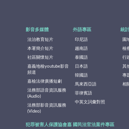
影音多媒體
外語專區
統
法治教育短片
印尼語
園
本署簡介短片
越南語
檢
社區關懷短片
泰國語
行
嘉義地檢youtube影音
日本語
其
頻道
韓國語
專
嘉檢法律廣播短劇
馬來西亞語
相
法務部語音資訊服務
菲律賓語
(Audio)
中英文詞彙對照
法務部影音資訊服務
(Video)
犯罪被害人保護協會嘉
國民法官法案件專區