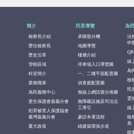
簡介
民眾導覽
為
檢察長介紹
承辦股分機
法
申
歷任檢察長
地圖導覽
QR
歷史沿革
樓層介紹
線
管轄區域
停車場入口導覽圖
為
科室簡介
一、二樓平面配置圖
檢
業務職掌
偵查庭配置圖
民
為民服務中心
無線上網訊號分佈圖
雲
更生保護會嘉義分會
無障礙設施及司法志
工導引
線
犯罪被害人保護協會
臺灣嘉義分會
參訪本署流程
檢
表
重大政策
綠建築環保步道
檔