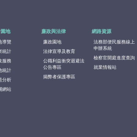
計園地
廉政與法律
網路資源
地導覽
廉政園地
法務部便民服務線上
申辦系統
察統計
法律宣導及教育
檢察官開庭進度查詢
政服務
公職利益衝突迴避法
公告專區
就業情報站
他統計
揭弊者保護專區
題分析
關網站