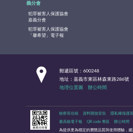
義分會
犯罪被害人保護協會
嘉義分會
犯罪被害人保護協會
「馨希望」電子報
:::
郵遞區號：600248
地址：嘉義市東區林森東路286號
地理位置圖
辦公時間
檢察長信箱
資料開放宣告
隱私權保護
臺高檢電子報
QR code 專區
辦公時間
為提供更為穩定的瀏覽品質與使用體驗，建