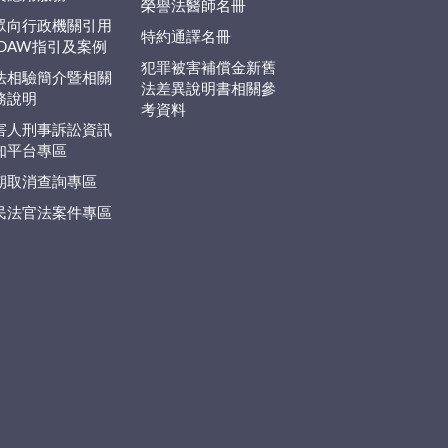
榮譽法醫師名冊
眾向行政機關引用
特約通譯名冊
EDAW指引及案例
犯罪被害補償金新舊
法相驗簡介暨相關
法差異說明書相關參
務說明
考資料
害人刑事訴訟資訊
知平台專區
期取消查詢專區
民法官法案件專區