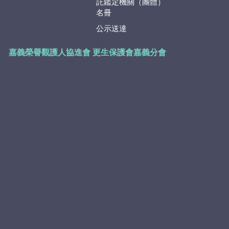
託鑑定機關（團體）
名冊
公示送達
嘉義榮譽觀護人協進會
更生保護會嘉義分會