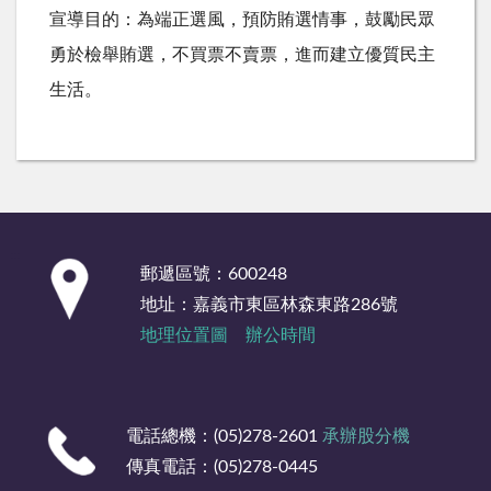
宣導目的：為端正選風，預防賄選情事，鼓勵民眾
勇於檢舉賄選，不買票不賣票，進而建立優質民主
生活。
:::
郵遞區號：600248
地址：嘉義市東區林森東路286號
地理位置圖
辦公時間
電話總機：(05)278-2601
承辦股分機
傳真電話：(05)278-0445