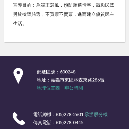
宣導目的：為端正選風，預防賄選情事，鼓勵民眾
勇於檢舉賄選，不買票不賣票，進而建立優質民主
生活。
:::
郵遞區號：600248
地址：嘉義市東區林森東路286號
地理位置圖
辦公時間
電話總機：(05)278-2601
承辦股分機
傳真電話：(05)278-0445