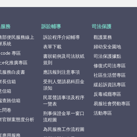
民服務
訴訟輔導
司法保護
務部便民服務線上
訴訟程序介紹輔導
觀護業務
辦系統
表單下載
婦幼安全園地
 code 專區
書狀範例及司法狀紙
司法保護據點
上e化推廣專區
規則
修復式司法專區
民服務白皮書
應訊報到注意事項
社區生活營專區
察長信箱
受刑人聲請易科罰金
緩起訴資訊專區
須知
意信箱
反毒戒癮專區
民眾聲請事項及程序
端查賄信箱
易服社會勞動專區
一覽表
上問卷
活動專區
刑事保證金單一窗口
察官辦案態度分析
流程圖
為民服務工作流程圖
案應用服務