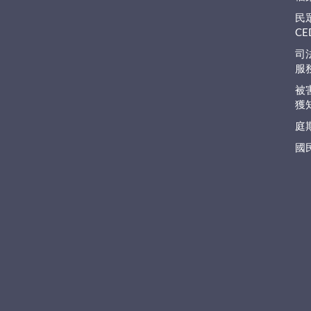
民
C
司
服
被
獲
庭
國