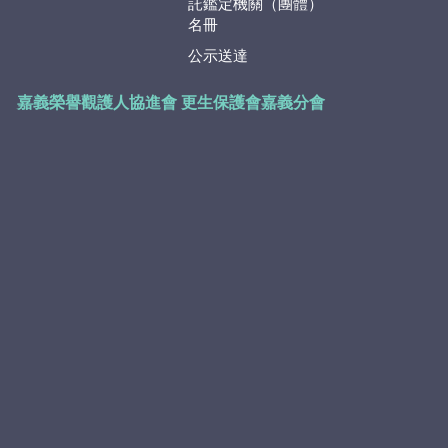
託鑑定機關（團體）
名冊
公示送達
嘉義榮譽觀護人協進會
更生保護會嘉義分會