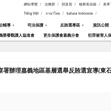
網站導覽
法務部
回首頁
檢察長信箱
表單
Tiếng Việt
ภาษาไทย
bahasa Indonesia
訟輔導
司法保護
反賄選專區
資訊公開
義榮譽觀護人協進會
更生保護會嘉義分會
犯罪被害人
檢察署辦理嘉義地區基層選舉反賄選宣導(東石