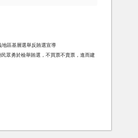
義地區基層選舉反賄選宣導
勵民眾勇於檢舉賄選，不買票不賣票，進而建