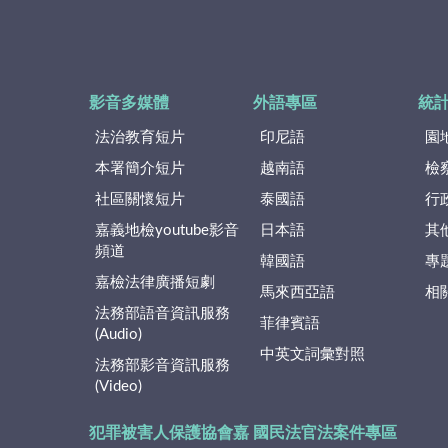
影音多媒體
外語專區
統
法治教育短片
印尼語
園
本署簡介短片
越南語
檢
社區關懷短片
泰國語
行
嘉義地檢youtube影音
日本語
其
頻道
韓國語
專
嘉檢法律廣播短劇
馬來西亞語
相
法務部語音資訊服務
菲律賓語
(Audio)
中英文詞彙對照
法務部影音資訊服務
(Video)
犯罪被害人保護協會嘉
國民法官法案件專區