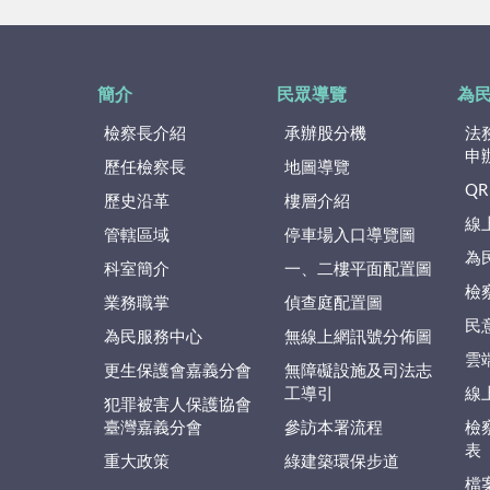
簡介
民眾導覽
為
檢察長介紹
承辦股分機
法
申
歷任檢察長
地圖導覽
QR
歷史沿革
樓層介紹
線
管轄區域
停車場入口導覽圖
為
科室簡介
一、二樓平面配置圖
檢
業務職掌
偵查庭配置圖
民
為民服務中心
無線上網訊號分佈圖
雲
更生保護會嘉義分會
無障礙設施及司法志
工導引
線
犯罪被害人保護協會
臺灣嘉義分會
參訪本署流程
檢
表
重大政策
綠建築環保步道
檔