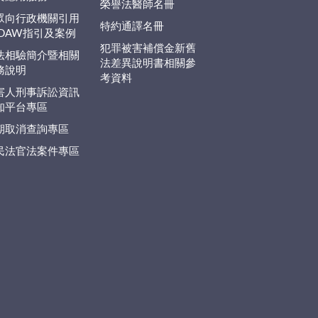
榮譽法醫師名冊
眾向行政機關引用
特約通譯名冊
EDAW指引及案例
犯罪被害補償金新舊
法相驗簡介暨相關
法差異說明書相關參
務說明
考資料
害人刑事訴訟資訊
知平台專區
期取消查詢專區
民法官法案件專區