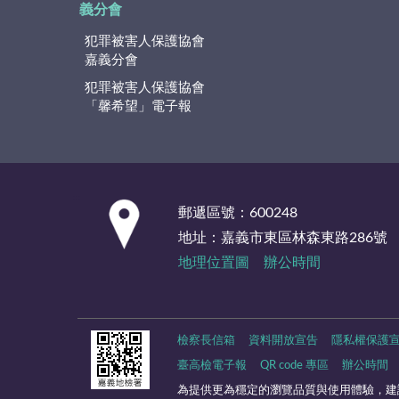
義分會
犯罪被害人保護協會
嘉義分會
犯罪被害人保護協會
「馨希望」電子報
:::
郵遞區號：600248
地址：嘉義市東區林森東路286號
地理位置圖
辦公時間
檢察長信箱
資料開放宣告
隱私權保護
臺高檢電子報
QR code 專區
辦公時間
為提供更為穩定的瀏覽品質與使用體驗，建