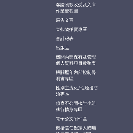
贓證物款收受及入庫
作業流程圖
廣告文宣
查扣物拍賣專區
會計報表
出版品
機關內部保有及管理
個人資料項目彙整表
機關歷年內部控制聲
明書專區
性別主流化/性騷擾防
治專區
偵查不公開檢討小組
執行情形專區
電子公文附件區
概括選任鑑定人或囑