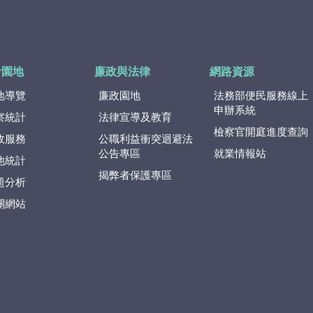
計園地
廉政與法律
網路資源
地導覽
廉政園地
法務部便民服務線上
申辦系統
察統計
法律宣導及教育
檢察官開庭進度查詢
政服務
公職利益衝突迴避法
公告專區
就業情報站
他統計
揭弊者保護專區
題分析
關網站