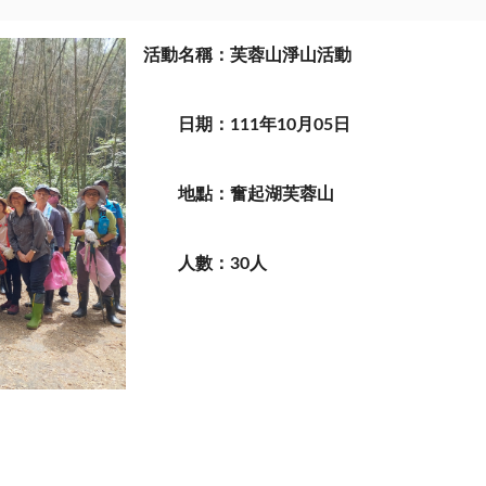
活動名稱：芙蓉山淨山活動
日期：
111
年
10
月
05
日
地點：奮起湖芙蓉山
人數：
30
人