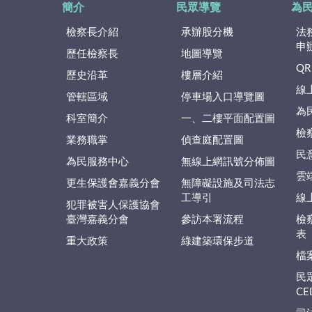
簡介
民眾導覽
為
檢察長介紹
承辦股分機
法
申
歷任檢察長
地圖導覽
QR
歷史沿革
樓層介紹
線
管轄區域
停車場入口導覽圖
為
科室簡介
一、二樓平面配置圖
檢
業務職掌
偵查庭配置圖
民
為民服務中心
無線上網訊號分佈圖
雲
更生保護會嘉義分會
無障礙設施及司法志
工導引
線
犯罪被害人保護協會
臺灣嘉義分會
參訪本署流程
檢
表
重大政策
綠建築環保步道
檔
民
C