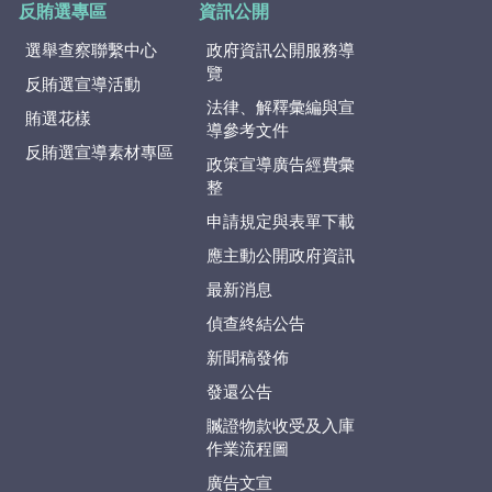
反賄選專區
資訊公開
選舉查察聯繫中心
政府資訊公開服務導
覽
反賄選宣導活動
法律、解釋彙編與宣
賄選花樣
導參考文件
反賄選宣導素材專區
政策宣導廣告經費彙
整
申請規定與表單下載
應主動公開政府資訊
最新消息
偵查終結公告
新聞稿發佈
發還公告
贓證物款收受及入庫
作業流程圖
廣告文宣