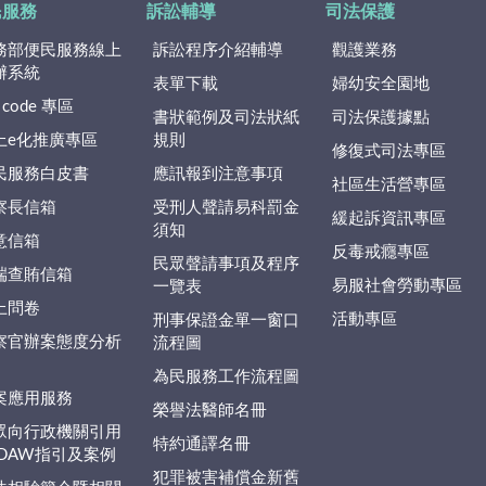
民服務
訴訟輔導
司法保護
務部便民服務線上
訴訟程序介紹輔導
觀護業務
辦系統
表單下載
婦幼安全園地
 code 專區
書狀範例及司法狀紙
司法保護據點
上e化推廣專區
規則
修復式司法專區
民服務白皮書
應訊報到注意事項
社區生活營專區
察長信箱
受刑人聲請易科罰金
緩起訴資訊專區
須知
意信箱
反毒戒癮專區
民眾聲請事項及程序
端查賄信箱
易服社會勞動專區
一覽表
上問卷
活動專區
刑事保證金單一窗口
察官辦案態度分析
流程圖
為民服務工作流程圖
案應用服務
榮譽法醫師名冊
眾向行政機關引用
特約通譯名冊
EDAW指引及案例
犯罪被害補償金新舊