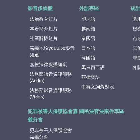
影音多媒體
外語專區
統
法治教育短片
印尼語
園
本署簡介短片
越南語
檢
社區關懷短片
泰國語
行
嘉義地檢youtube影音
日本語
其
頻道
韓國語
專
嘉檢法律廣播短劇
馬來西亞語
相
法務部語音資訊服務
菲律賓語
(Audio)
中英文詞彙對照
法務部影音資訊服務
(Video)
犯罪被害人保護協會嘉
國民法官法案件專區
義分會
犯罪被害人保護協會
嘉義分會