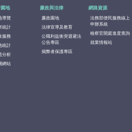
計園地
廉政與法律
網路資源
地導覽
廉政園地
法務部便民服務線上
申辦系統
察統計
法律宣導及教育
檢察官開庭進度查詢
政服務
公職利益衝突迴避法
公告專區
就業情報站
他統計
揭弊者保護專區
題分析
關網站