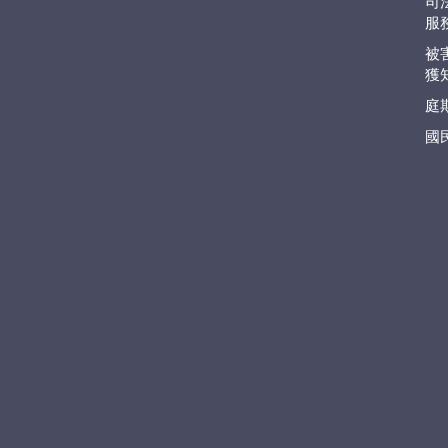
司
服
被
獲
庭
國