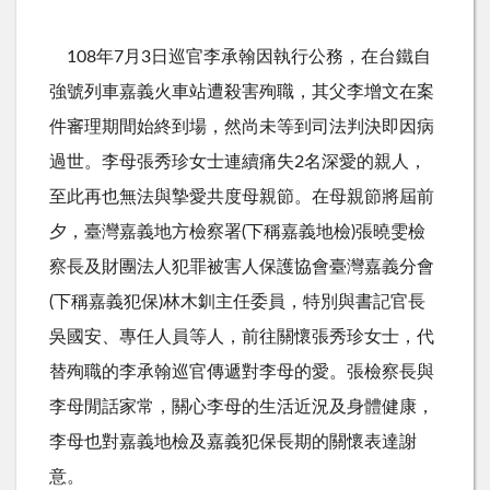
108年
7
月
3
日巡官李承翰因執行公務，在台鐵自
強號列車嘉義火車站遭殺害殉職，其父李增文在案
件審理期間始終到場，然尚未等到司法判決即因病
過世。李母張秀珍女士連續痛失
2
名深愛的親人，
至此再也無法與摯愛共度母親節。在母親節將屆前
夕，臺灣嘉義地方檢察署
(
下稱嘉義地檢
)
張曉雯檢
察長及財團法人犯罪被害人保護協會臺灣嘉義分會
(
下稱嘉義犯保
)
林木釧主任委員，特別與書記官長
吳國安、專任人員等人，前往關懷張秀珍女士，代
替殉職的李承翰巡官傳遞對李母的愛。張檢察長與
李母閒話家常，關心李母的生活近況及身體健康，
李母也對嘉義地檢及嘉義犯保長期的關懷表達謝
意。