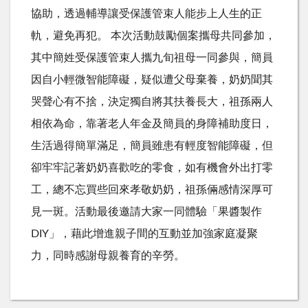
協助，透過輔導讓受保護管束人能步上人生的正
軌，避免再犯。 本次活動鼓勵個案攜母共同參加，
其中簡姓受保護管束人攜九旬祖母一同參與，簡員
因自小輕微智能障礙，疑似遭父母棄養，奶奶聞其
哭聲心有不捨，決定獨自將其扶養長大，祖孫兩人
相依為命，靠著老人年金及簡員的身障補助度日，
生活過得簡單滿足，簡員雖患有輕度智能障礙，但
卻牢牢記著奶奶喜歡吃的零食，如有機會外出打零
工，總不忘買些回來孝敬奶奶，祖孫倆感情深厚可
見一斑。活動最後邀請大家一同體驗「果醬製作
DIY」，藉此增進親子間的互動並加強家庭凝聚
力，同時感謝母親養育的辛勞。