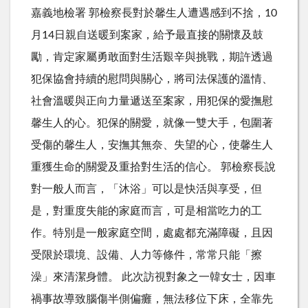
嘉義地檢署 郭檢察長對於馨生人遭遇感到不捨，10
月14日親自送暖到案家，給予最直接的關懷及鼓
勵，肯定家屬勇敢面對生活艱辛與挑戰，期許透過
犯保協會持續的慰問與關心，將司法保護的溫情、
社會溫暖與正向力量遞送至案家，用犯保的愛撫慰
馨生人的心。犯保的關愛，就像一雙大手，包圍著
受傷的馨生人，安撫其無奈、失望的心，使馨生人
重獲生命的關愛及重拾對生活的信心。 郭檢察長說
對一般人而言，「沐浴」可以是快活與享受，但
是，對重度失能的家庭而言，可是相當吃力的工
作。特別是一般家庭空間，處處都充滿障礙，且因
受限於環境、設備、人力等條件，常常只能「擦
澡」來清潔身體。 此次訪視對象之一韓女士，因車
禍事故導致腦傷半側偏癱，無法移位下床，全靠先