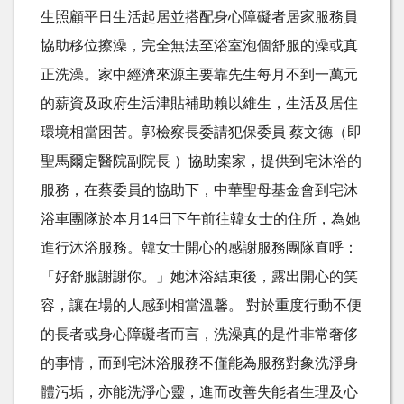
生照顧平日生活起居並搭配身心障礙者居家服務員
協助移位擦澡，完全無法至浴室泡個舒服的澡或真
正洗澡。家中經濟來源主要靠先生每月不到一萬元
的薪資及政府生活津貼補助賴以維生，生活及居住
環境相當困苦。郭檢察長委請犯保委員 蔡文德（即
聖馬爾定醫院副院長 ）協助案家，提供到宅沐浴的
服務，在蔡委員的協助下，中華聖母基金會到宅沐
浴車團隊於本月14日下午前往韓女士的住所，為她
進行沐浴服務。韓女士開心的感謝服務團隊直呼：
「好舒服謝謝你。」她沐浴結束後，露出開心的笑
容，讓在場的人感到相當溫馨。 對於重度行動不便
的長者或身心障礙者而言，洗澡真的是件非常奢侈
的事情，而到宅沐浴服務不僅能為服務對象洗淨身
體污垢，亦能洗淨心靈，進而改善失能者生理及心