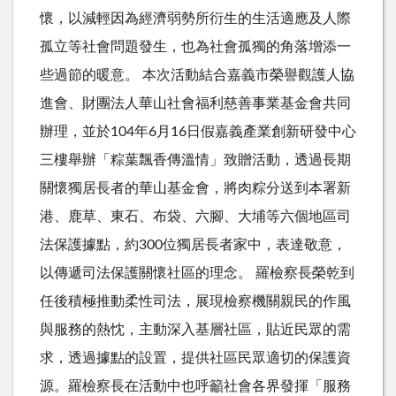
懷，以減輕因為經濟弱勢所衍生的生活適應及人際
孤立等社會問題發生，也為社會孤獨的角落增添一
些過節的暖意。 本次活動結合嘉義市榮譽觀護人協
進會、財團法人華山社會福利慈善事業基金會共同
辦理，並於104年6月16日假嘉義產業創新研發中心
三樓舉辦「粽葉飄香傳溫情」致贈活動，透過長期
關懷獨居長者的華山基金會，將肉粽分送到本署新
港、鹿草、東石、布袋、六腳、大埔等六個地區司
法保護據點，約300位獨居長者家中，表達敬意，
以傳遞司法保護關懷社區的理念。 羅檢察長榮乾到
任後積極推動柔性司法，展現檢察機關親民的作風
與服務的熱忱，主動深入基層社區，貼近民眾的需
求，透過據點的設置，提供社區民眾適切的保護資
源。羅檢察長在活動中也呼籲社會各界發揮「服務