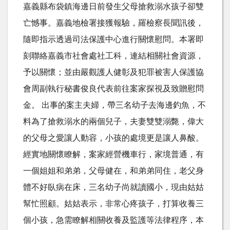
嘉義縣布袋鎮海邊日前發生父母搶救溺水孩子卻雙
亡憾事。嘉義地檢署接獲報驗，羅檢察長聞訊後，
隨即指示透過司法保護中心進行關懷慰問。本署即
刻聯絡嘉義市社會處社工科，連結相關社會資源，
予以關懷；並由嚴觀護人健彰及犯罪被害人保護協
會周副執行秘書俊良代表前往案家探視及致贈慰問
金。 出事的案主夫婦，帶三名幼子去海邊釣魚，不
料為了搶救溺水的兩個兒子，夫妻雙雙溺斃，偉大
的父母之愛讓人動容，小孩的處境更是讓人鼻酸。
經實地關懷瞭解，案家經營機車行，家境普通，有
一個姐姐和弟弟，父母健在，和弟弟同住，老父身
體不好臥病在床，三名幼子尚就讀國小，現由姑姑
幫忙照顧。姑姑表示，非常心疼孩子，打算收養三
個小孩，急需瞭解相關收養及監護等法律程序，本