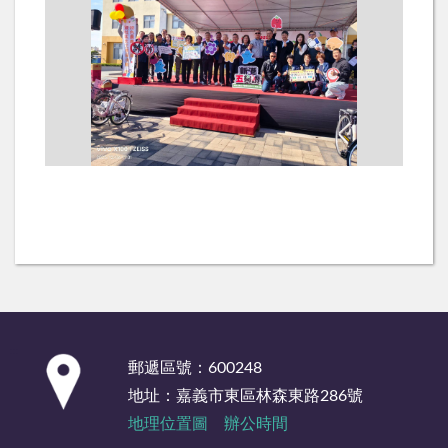
:::
郵遞區號：600248
地址：嘉義市東區林森東路286號
地理位置圖
辦公時間