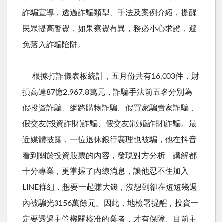
詐騙宣導，透過詐騙類型、手法及案例介紹，提醒
民眾提高警覺，如果察覺有異，務必小心求證，避
免落入詐騙陷阱。
根據打詐儀表板統計，五月份共有
16,003
件，財
損高達
87
億
2,967.8
萬元，詐騙手法前五名分別為
假投資詐騙、網路購物詐騙、假買家騙賣家詐騙，
假交友
(
投資詐財
)
詐騙、假交友
(
徵婚詐財
)
詐騙。最
近媒體披露，一位退休銀行襄理也被騙，他在抖音
看到關於投資股票的內容，發現對方分析、講解都
十分專業，更掌握了內線消息，讓他忍不住加入
LINE
群組，想要一起賺大錢，沒想到卻在短短幾週
內被騙光
3156
萬餘元。因此，地檢署提醒，投資一
定要透過主管機關核准的業者，才有保障。目前主