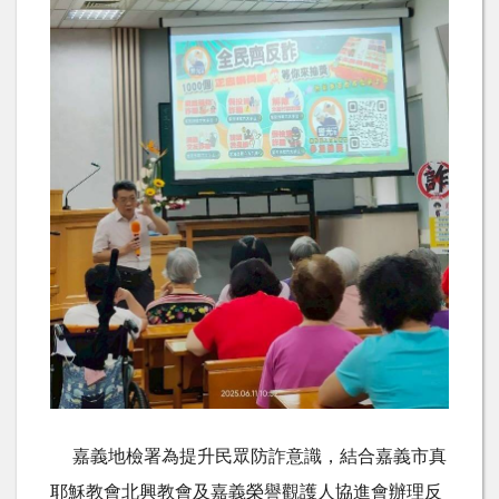
嘉義地檢署為提升民眾防詐意識，結合嘉義市真
耶穌教會北興教會及嘉義榮譽觀護人協進會辦理反