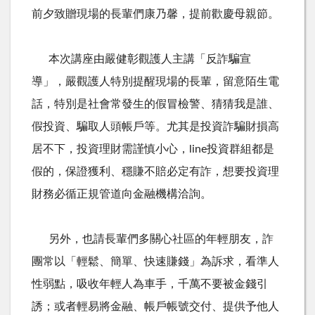
前夕致贈現場的長輩們康乃馨，提前歡慶母親節。
本次講座由嚴健彰觀護人主講「反詐騙宣
導」，嚴觀護人特別提醒現場的長輩，留意陌生電
話，特別是社會常發生的假冒檢警、猜猜我是誰、
假投資、騙取人頭帳戶等。尤其是投資詐騙財損高
居不下，投資理財需謹慎小心，line投資群組都是
假的，保證獲利、穩賺不賠必定有詐，想要投資理
財務必循正規管道向金融機構洽詢。
另外，也請長輩們多關心社區的年輕朋友，詐
團常以「輕鬆、簡單、快速賺錢」為訴求，看準人
性弱點，吸收年輕人為車手，千萬不要被金錢引
誘；或者輕易將金融、帳戶帳號交付、提供予他人