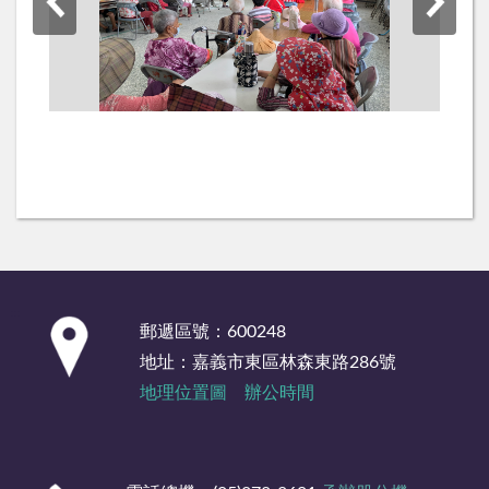
:::
郵遞區號：600248
地址：嘉義市東區林森東路286號
地理位置圖
辦公時間