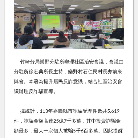
竹崎分局樂野分駐所辦理社區治安會議，會議由
分駐所徐宏典所長主持，樂野村石仁民村長亦前來
與會。本署為提升居民反詐意識，結合社區治安會
議辦理反詐騙宣導。
據統計，
113
年嘉義縣市詐騙受理件數共
5,619
件，詐騙金額高達
25
億
7
千多萬，其中投資詐騙金
額最多，最大一宗個人被騙
5
千
6
百多萬。因此提醒