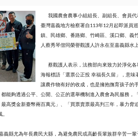
我國農會農事小組組長、副組長、會員代表之
臺灣嘉義地方檢察署自113年12月起即派
鎮、民雄鄉、番路鄉、竹崎區、溪口鄉、義
人蔡秀琴偕同榮譽觀護人許永在至嘉義縣水
蔡觀護人表示，法務部向來致力於淨化各項
海報標語「選票公正投 幸福長久留」，意味
讓農作物有好的收成，也是擁抱撫育孩子的
，都能夠透過公平、公開、公正的選舉機制進入農會為民服務，
最高獎金新臺幣兩百萬元」、「買票賣票最高判三年，暴力脅迫妨
風。
義縣尤為年長農民大縣，為避免農民或高齡長輩族群辛苦一輩