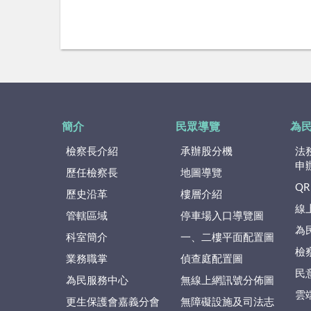
簡介
民眾導覽
為
檢察長介紹
承辦股分機
法
申
歷任檢察長
地圖導覽
QR
歷史沿革
樓層介紹
線
管轄區域
停車場入口導覽圖
為
科室簡介
一、二樓平面配置圖
檢
業務職掌
偵查庭配置圖
民
為民服務中心
無線上網訊號分佈圖
雲
更生保護會嘉義分會
無障礙設施及司法志