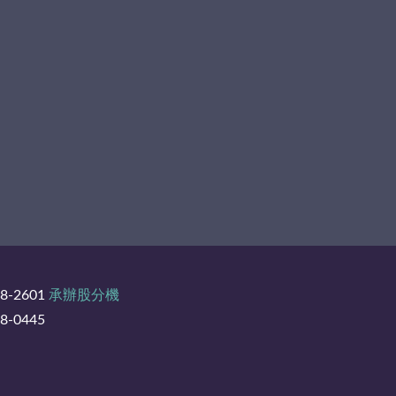
8-2601
承辦股分機
-0445