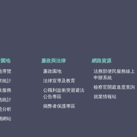
計園地
廉政與法律
網路資源
地導覽
廉政園地
法務部便民服務線上
申辦系統
察統計
法律宣導及教育
檢察官開庭進度查詢
政服務
公職利益衝突迴避法
公告專區
就業情報站
他統計
揭弊者保護專區
題分析
關網站