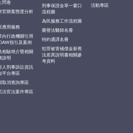
上問卷
活動專區
刑事保證金單一窗口
察官辦案態度分析
流程圖
為民服務工作流程圖
案應用服務
榮譽法醫師名冊
眾向行政機關引用
特約通譯名冊
EDAW指引及案例
犯罪被害補償金新舊
法相驗簡介暨相關
法差異說明書相關參
務說明
考資料
害人刑事訴訟資訊
知平台專區
期取消查詢專區
民法官法案件專區