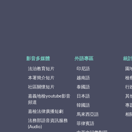
影音多媒體
外語專區
統
法治教育短片
印尼語
園
本署簡介短片
越南語
檢
社區關懷短片
泰國語
行
嘉義地檢youtube影音
日本語
其
頻道
韓國語
專
嘉檢法律廣播短劇
馬來西亞語
相
法務部語音資訊服務
菲律賓語
(Audio)