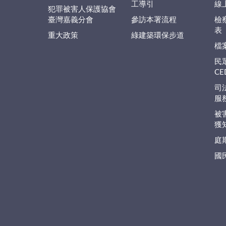
工導引
線
犯罪被害人保護協會
臺灣嘉義分會
參訪本署流程
檢
表
重大政策
綠建築環保步道
檔
民
C
司
服
被
獲
庭
國