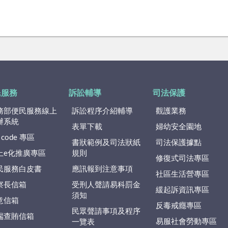
民服務
訴訟輔導
司法保護
務部便民服務線上
訴訟程序介紹輔導
觀護業務
辦系統
表單下載
婦幼安全園地
 code 專區
書狀範例及司法狀紙
司法保護據點
上e化推廣專區
規則
修復式司法專區
民服務白皮書
應訊報到注意事項
社區生活營專區
察長信箱
受刑人聲請易科罰金
緩起訴資訊專區
須知
意信箱
反毒戒癮專區
民眾聲請事項及程序
端查賄信箱
易服社會勞動專區
一覽表