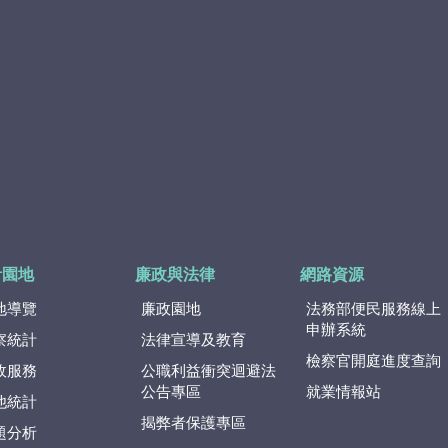
計園地
廉政與法律
網路資源
地導覽
廉政園地
法務部便民服務線上
申辦系統
察統計
法律宣導及教育
檢察官開庭進度查詢
政服務
公職利益衝突迴避法
公告專區
就業情報站
他統計
揭弊者保護專區
題分析