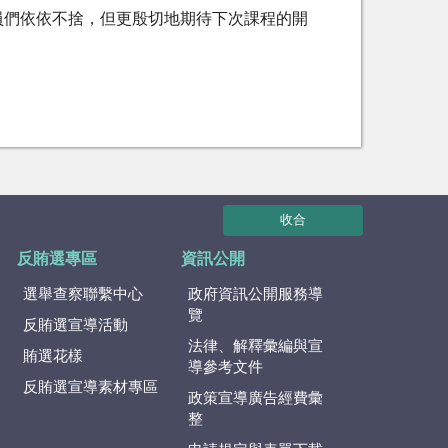
員們依依不捨，但更殷切地期待下次課程的開
收合
反賄選專區
資訊公開
選舉查察聯繫中心
政府資訊公開服務導
覽
反賄選宣導活動
法律、解釋彙編與宣
賄選花樣
導參考文件
反賄選宣導素材專區
政策宣導廣告經費彙
整