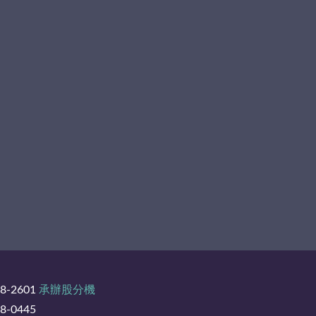
8-2601
承辦股分機
-0445