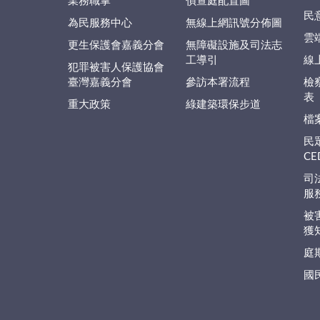
業務職掌
偵查庭配置圖
民
為民服務中心
無線上網訊號分佈圖
雲
更生保護會嘉義分會
無障礙設施及司法志
工導引
線
犯罪被害人保護協會
臺灣嘉義分會
參訪本署流程
檢
表
重大政策
綠建築環保步道
檔
民
C
司
服
被
獲
庭
國