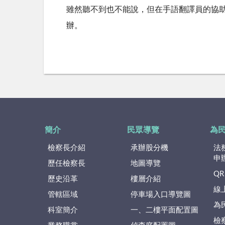
雖然聽不到也不能說，但在手語翻譯員的協
辦。
簡介
民眾導覽
為
檢察長介紹
承辦股分機
法
申
歷任檢察長
地圖導覽
QR
歷史沿革
樓層介紹
線
管轄區域
停車場入口導覽圖
為
科室簡介
一、二樓平面配置圖
檢