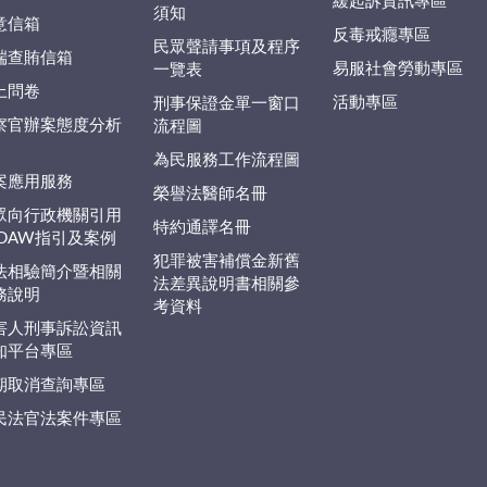
緩起訴資訊專區
須知
意信箱
反毒戒癮專區
民眾聲請事項及程序
端查賄信箱
易服社會勞動專區
一覽表
上問卷
活動專區
刑事保證金單一窗口
察官辦案態度分析
流程圖
為民服務工作流程圖
案應用服務
榮譽法醫師名冊
眾向行政機關引用
特約通譯名冊
EDAW指引及案例
犯罪被害補償金新舊
法相驗簡介暨相關
法差異說明書相關參
務說明
考資料
害人刑事訴訟資訊
知平台專區
期取消查詢專區
民法官法案件專區