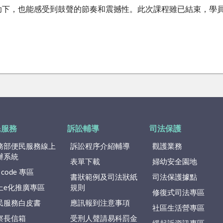
助下，也能感受到鼓聲的節奏和震撼性。此次課程雖已結束，學
民服務
訴訟輔導
司法保護
務部便民服務線上
訴訟程序介紹輔導
觀護業務
辦系統
表單下載
婦幼安全園地
 code 專區
書狀範例及司法狀紙
司法保護據點
上e化推廣專區
規則
修復式司法專區
民服務白皮書
應訊報到注意事項
社區生活營專區
察長信箱
受刑人聲請易科罰金