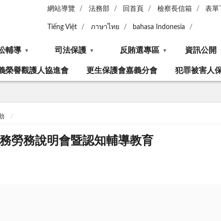
網站導覽
法務部
回首頁
檢察長信箱
表單
Tiếng Việt
ภาษาไทย
bahasa Indonesia
訟輔導
司法保護
反賄選專區
資訊公開
義榮譽觀護人協進會
更生保護會嘉義分會
犯罪被害人
動
起訴義務勞務說明會暨認知輔導教育