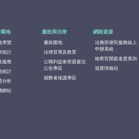
計園地
廉政與法律
網路資源
地導覽
廉政園地
法務部便民服務線上
申辦系統
察統計
法律宣導及教育
檢察官開庭進度查詢
政服務
公職利益衝突迴避法
公告專區
就業情報站
他統計
揭弊者保護專區
題分析
關網站