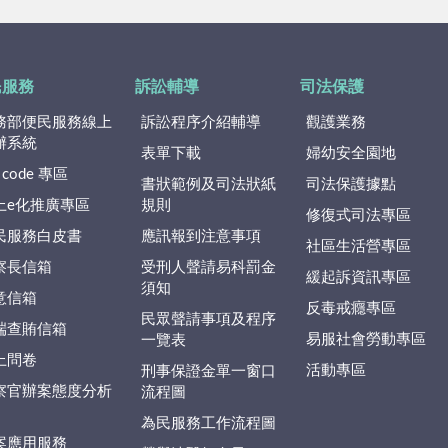
民服務
訴訟輔導
司法保護
務部便民服務線上
訴訟程序介紹輔導
觀護業務
辦系統
表單下載
婦幼安全園地
 code 專區
書狀範例及司法狀紙
司法保護據點
上e化推廣專區
規則
修復式司法專區
民服務白皮書
應訊報到注意事項
社區生活營專區
察長信箱
受刑人聲請易科罰金
緩起訴資訊專區
須知
意信箱
反毒戒癮專區
民眾聲請事項及程序
端查賄信箱
易服社會勞動專區
一覽表
上問卷
活動專區
刑事保證金單一窗口
察官辦案態度分析
流程圖
為民服務工作流程圖
案應用服務