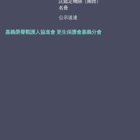
託鑑定機關（團體）
名冊
公示送達
嘉義榮譽觀護人協進會
更生保護會嘉義分會