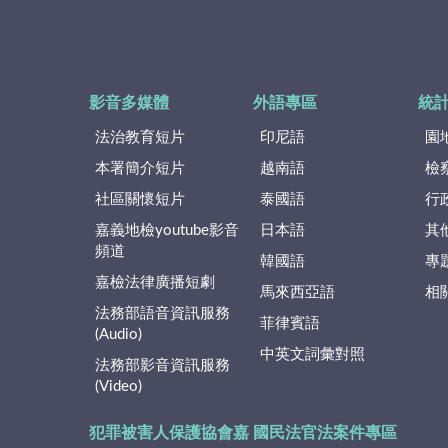
影音多媒體
外語專區
統
法治教育短片
印尼語
園
本署簡介短片
越南語
檢
社區關懷短片
泰國語
行
嘉義地檢youtube影音
日本語
其
頻道
韓國語
專
嘉檢法律廣播短劇
馬來西亞語
相
法務部語音資訊服務
菲律賓語
(Audio)
中英文詞彙對照
法務部影音資訊服務
(Video)
犯罪被害人保護協會嘉
國民法官法案件專區