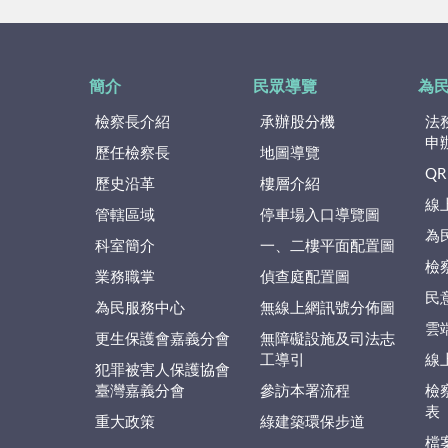
簡介
民眾導覽
為
檢察長介紹
承辦股分機
法
申
歷任檢察長
地圖導覽
QR
歷史沿革
樓層介紹
線
管轄區域
停車場入口導覽圖
為
科室簡介
一、二樓平面配置圖
檢
業務職掌
偵查庭配置圖
民
為民服務中心
無線上網訊號分佈圖
雲
更生保護會嘉義分會
無障礙設施及司法志
工導引
線
犯罪被害人保護協會
臺灣嘉義分會
參訪本署流程
檢
表
重大政策
綠建築環保步道
檔