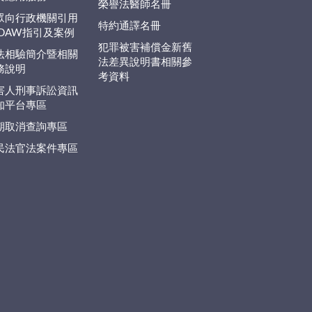
榮譽法醫師名冊
眾向行政機關引用
特約通譯名冊
EDAW指引及案例
犯罪被害補償金新舊
法相驗簡介暨相關
法差異說明書相關參
務說明
考資料
害人刑事訴訟資訊
知平台專區
期取消查詢專區
民法官法案件專區