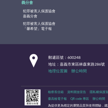
義分會
犯罪被害人保護協會
嘉義分會
犯罪被害人保護協會
「馨希望」電子報
:::
郵遞區號：600248
地址：嘉義市東區林森東路286號
地理位置圖
辦公時間
檢察長信箱
資料開放宣告
隱私權保護
臺高檢電子報
QR code 專區
辦公時間
為提供更為穩定的瀏覽品質與使用體驗，建