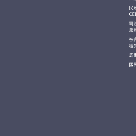
民
C
司
服
被
獲
庭
國