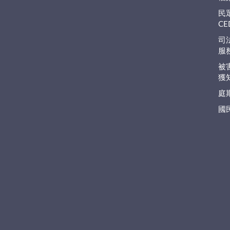
民
C
司
服
被
獲
庭
國