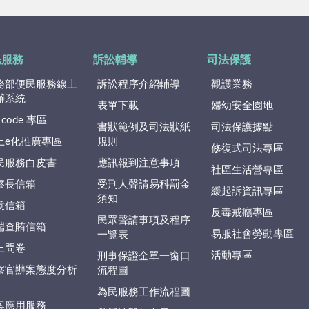
民服務
訴訟輔導
司法保護
務部便民服務線上
訴訟程序介紹輔導
觀護業務
辦系統
表單下載
婦幼安全園地
 code 專區
書狀範例及司法狀紙
司法保護據點
上e化推廣專區
規則
修復式司法專區
民服務白皮書
應訊報到注意事項
社區生活營專區
察長信箱
受刑人聲請易科罰金
緩起訴資訊專區
須知
意信箱
反毒戒癮專區
民眾聲請事項及程序
端查賄信箱
易服社會勞動專區
一覽表
上問卷
活動專區
刑事保證金單一窗口
察官辦案態度分析
流程圖
為民服務工作流程圖
案應用服務