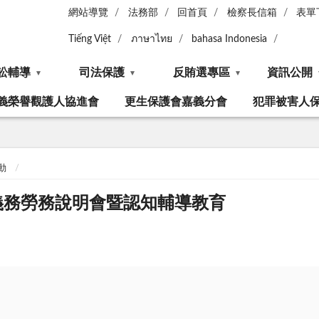
網站導覽
法務部
回首頁
檢察長信箱
表單
Tiếng Việt
ภาษาไทย
bahasa Indonesia
訟輔導
司法保護
反賄選專區
資訊公開
義榮譽觀護人協進會
更生保護會嘉義分會
犯罪被害人
動
起訴義務勞務說明會暨認知輔導教育