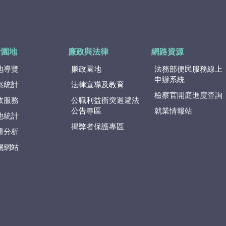
計園地
廉政與法律
網路資源
地導覽
廉政園地
法務部便民服務線上
申辦系統
察統計
法律宣導及教育
檢察官開庭進度查詢
政服務
公職利益衝突迴避法
公告專區
就業情報站
他統計
揭弊者保護專區
題分析
關網站