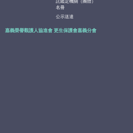
託鑑定機關（團體）
名冊
公示送達
嘉義榮譽觀護人協進會
更生保護會嘉義分會