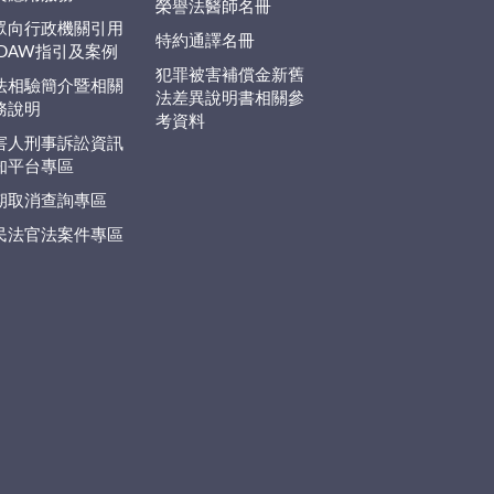
榮譽法醫師名冊
眾向行政機關引用
特約通譯名冊
EDAW指引及案例
犯罪被害補償金新舊
法相驗簡介暨相關
法差異說明書相關參
務說明
考資料
害人刑事訴訟資訊
知平台專區
期取消查詢專區
民法官法案件專區