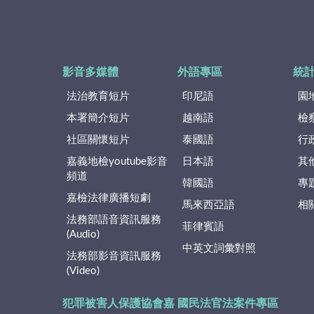
影音多媒體
外語專區
統
法治教育短片
印尼語
園
本署簡介短片
越南語
檢
社區關懷短片
泰國語
行
嘉義地檢youtube影音
日本語
其
頻道
韓國語
專
嘉檢法律廣播短劇
馬來西亞語
相
法務部語音資訊服務
菲律賓語
(Audio)
中英文詞彙對照
法務部影音資訊服務
(Video)
犯罪被害人保護協會嘉
國民法官法案件專區