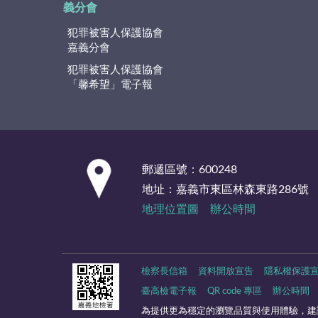
義分會
犯罪被害人保護協會
嘉義分會
犯罪被害人保護協會
「馨希望」電子報
:::
郵遞區號：600248
地址：嘉義市東區林森東路286號
地理位置圖
辦公時間
檢察長信箱
資料開放宣告
隱私權保護
臺高檢電子報
QR code 專區
辦公時間
為提供更為穩定的瀏覽品質與使用體驗，建