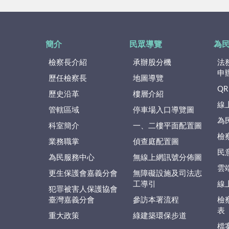
簡介
民眾導覽
為
檢察長介紹
承辦股分機
法
申
歷任檢察長
地圖導覽
QR
歷史沿革
樓層介紹
線
管轄區域
停車場入口導覽圖
為
科室簡介
一、二樓平面配置圖
檢
業務職掌
偵查庭配置圖
民
為民服務中心
無線上網訊號分佈圖
雲
更生保護會嘉義分會
無障礙設施及司法志
工導引
線
犯罪被害人保護協會
臺灣嘉義分會
參訪本署流程
檢
表
重大政策
綠建築環保步道
檔