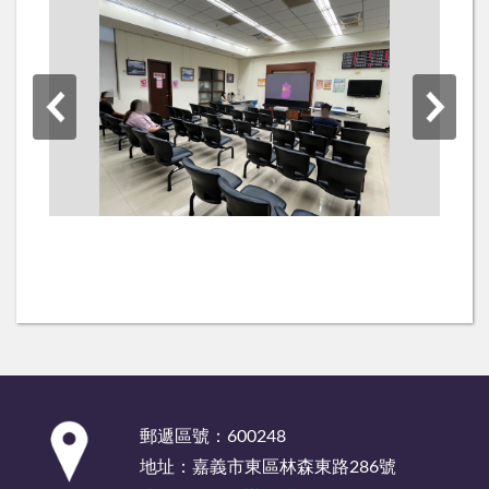
:::
郵遞區號：600248
地址：嘉義市東區林森東路286號