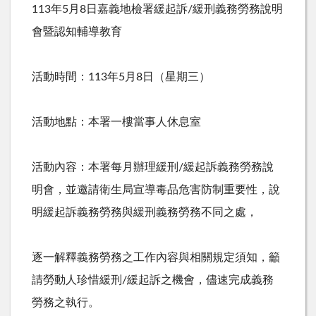
113
年
5
月
8
日嘉義地檢署緩起訴
/
緩刑義務勞務說明
會暨認知輔導教育
活動時間：
113
年
5
月
8
日（星期三）
活動地點：本署一樓當事人休息室
活動內容：本署每月辦理緩刑
/
緩起訴義務勞務說
明會，並邀請衛生局宣導毒品危害防制重要性，說
明緩起訴義務勞務與緩刑義務勞務不同之處，
逐一解釋義務勞務之工作內容與相關規定須知，籲
請勞動人珍惜緩刑
/
緩起訴之機會，儘速完成義務
勞務之執行。