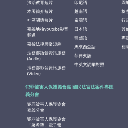
法治教育短片
印尼語
園
本署簡介短片
越南語
檢
社區關懷短片
泰國語
行
嘉義地檢youtube影音
日本語
其
頻道
韓國語
專
嘉檢法律廣播短劇
馬來西亞語
相
法務部語音資訊服務
菲律賓語
(Audio)
中英文詞彙對照
法務部影音資訊服務
(Video)
犯罪被害人保護協會嘉
國民法官法案件專區
義分會
犯罪被害人保護協會
嘉義分會
犯罪被害人保護協會
「馨希望」電子報