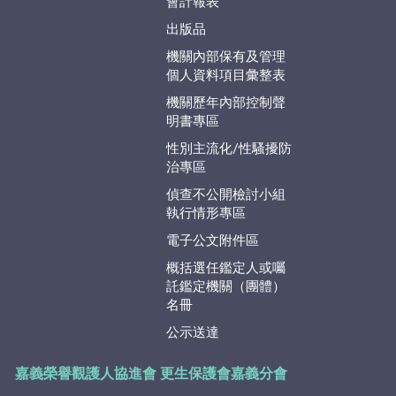
會計報表
出版品
機關內部保有及管理
個人資料項目彙整表
機關歷年內部控制聲
明書專區
性別主流化/性騷擾防
治專區
偵查不公開檢討小組
執行情形專區
電子公文附件區
概括選任鑑定人或囑
託鑑定機關（團體）
名冊
公示送達
嘉義榮譽觀護人協進會
更生保護會嘉義分會