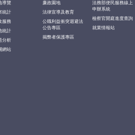
地導覽
廉政園地
法務部便民服務線上
申辦系統
察統計
法律宣導及教育
檢察官開庭進度查詢
政服務
公職利益衝突迴避法
公告專區
就業情報站
他統計
揭弊者保護專區
題分析
關網站