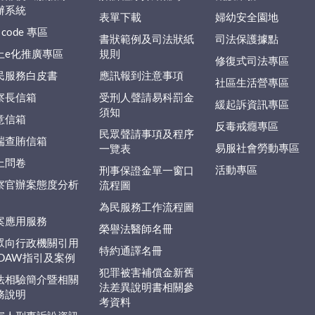
辦系統
表單下載
婦幼安全園地
 code 專區
書狀範例及司法狀紙
司法保護據點
上e化推廣專區
規則
修復式司法專區
民服務白皮書
應訊報到注意事項
社區生活營專區
察長信箱
受刑人聲請易科罰金
緩起訴資訊專區
須知
意信箱
反毒戒癮專區
民眾聲請事項及程序
端查賄信箱
易服社會勞動專區
一覽表
上問卷
活動專區
刑事保證金單一窗口
察官辦案態度分析
流程圖
為民服務工作流程圖
案應用服務
榮譽法醫師名冊
眾向行政機關引用
特約通譯名冊
EDAW指引及案例
犯罪被害補償金新舊
法相驗簡介暨相關
法差異說明書相關參
務說明
考資料