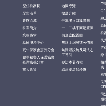
申
歷任檢察長
地圖導覽
QR
歷史沿革
樓層介紹
線
管轄區域
停車場入口導覽圖
為
科室簡介
一、二樓平面配置圖
檢
業務職掌
偵查庭配置圖
民
為民服務中心
無線上網訊號分佈圖
雲
更生保護會嘉義分會
無障礙設施及司法志
工導引
線
犯罪被害人保護協會
臺灣嘉義分會
參訪本署流程
檢
表
重大政策
綠建築環保步道
檔
民
C
司
服