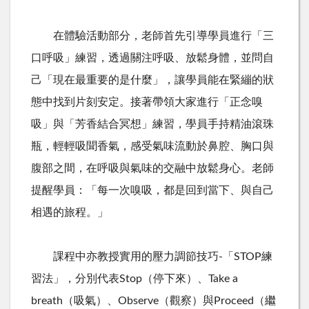
在體驗活動部分，老師首先引導學員進行「三
口呼吸」練習，透過關注呼吸、放鬆身體，並問自
己「現在最重要的是什麼」，讓學員能在緊繃的狀
態中找到片刻安定。接著帶領大家進行「正念嗅
吸」與「芳香結合冥想」練習，學員手持精油滾珠
瓶，輕輕吸聞香氣，感受氣味流動於鼻腔、胸口與
腹部之間，在呼吸與氣味的交融中放鬆身心。老師
提醒學員：「每一次嗅吸，都是回到當下、與自己
相遇的旅程。」
課程中亦教授實用的壓力調節技巧
-
「
STOP
練
習法」，分別代表
Stop
（停下來）、
Take a
breath
（吸氣）、
Observe
（觀察）與
Proceed
（繼