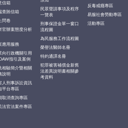
須知
意信箱
反毒戒癮專區
民眾聲請事項及程序
端查賄信箱
易服社會勞動專區
一覽表
上問卷
活動專區
刑事保證金單一窗口
察官辦案態度分析
流程圖
為民服務工作流程圖
案應用服務
榮譽法醫師名冊
眾向行政機關引用
特約通譯名冊
EDAW指引及案例
犯罪被害補償金新舊
法相驗簡介暨相關
法差異說明書相關參
務說明
考資料
害人刑事訴訟資訊
知平台專區
期取消查詢專區
民法官法案件專區