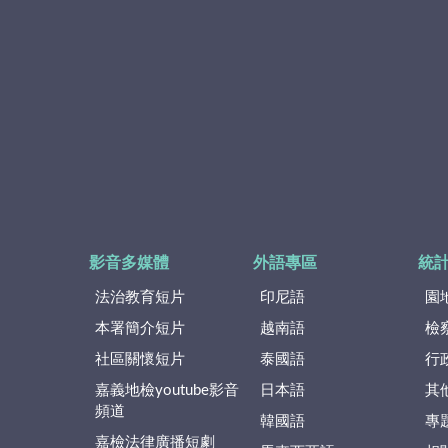
影音多媒體
外語專區
統
法治教育短片
印尼語
園
本署簡介短片
越南語
檢
社區關懷短片
泰國語
行
嘉義地檢youtube影音
日本語
其
頻道
韓國語
專
嘉檢法律廣播短劇