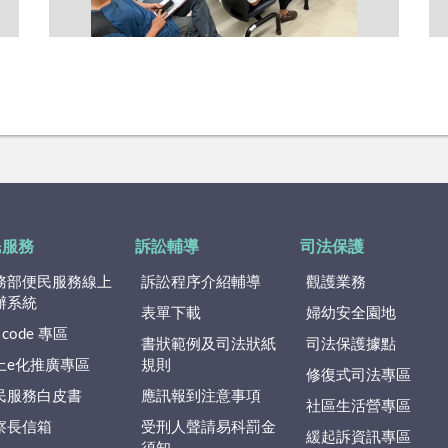
民服務
訴訟輔導
司法保護
務部便民服務線上
訴訟程序介紹輔導
觀護業務
辦系統
表單下載
婦幼安全園地
 code 專區
書狀範例及司法狀紙
司法保護據點
上e化推廣專區
規則
修復式司法專區
民服務白皮書
應訊報到注意事項
社區生活營專區
察長信箱
受刑人聲請易科罰金
緩起訴資訊專區