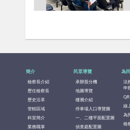
簡介
民眾導覽
為
檢察長介紹
承辦股分機
法
申
歷任檢察長
地圖導覽
QR
歷史沿革
樓層介紹
線
管轄區域
停車場入口導覽圖
為
科室簡介
一、二樓平面配置圖
檢
業務職掌
偵查庭配置圖