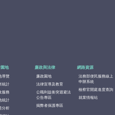
計園地
廉政與法律
網路資源
地導覽
廉政園地
法務部便民服務線上
申辦系統
察統計
法律宣導及教育
檢察官開庭進度查詢
政服務
公職利益衝突迴避法
公告專區
就業情報站
他統計
揭弊者保護專區
題分析