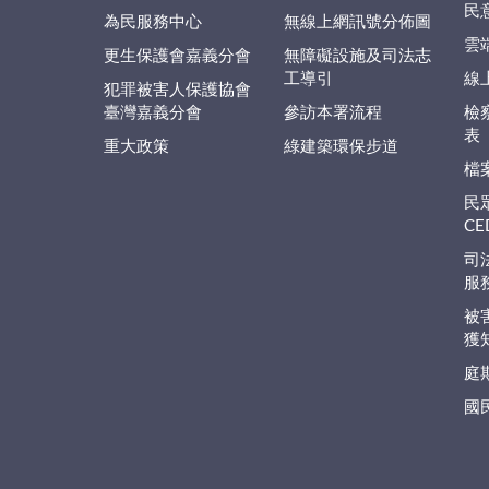
民
為民服務中心
無線上網訊號分佈圖
雲
更生保護會嘉義分會
無障礙設施及司法志
工導引
線
犯罪被害人保護協會
臺灣嘉義分會
參訪本署流程
檢
表
重大政策
綠建築環保步道
檔
民
C
司
服
被
獲
庭
國