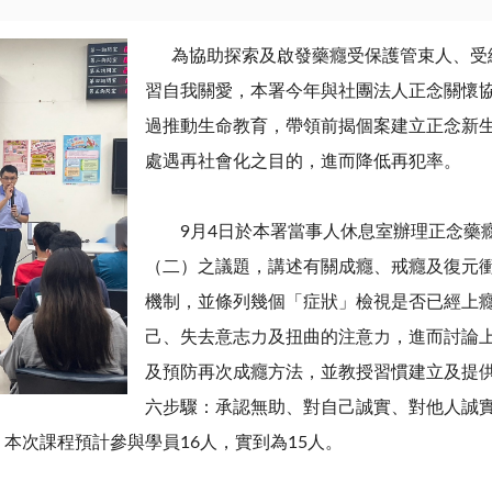
為協助探索及啟發藥癮受保護管束人、受緩
習自我關愛，本署今年與社團法人正念關懷
過推動生命教育，帶領前揭個案建立正念新
處遇再社會化之目的，進而降低再犯率。
9
月
4
日於本署當事人休息室辦理正念藥
（二）之議題，講述有關成癮、戒癮及復元
機制，並條列幾個「症狀」檢視是否已經上
己、失去意志力及扭曲的注意力，進而討論
及預防再次成癮方法，並教授習慣建立及提
六步驟：承認無助、對自己誠實、對他人誠
。本次課程預計參與學員
16
人，實到為
15
人。