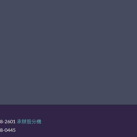
8-2601
承辦股分機
-0445