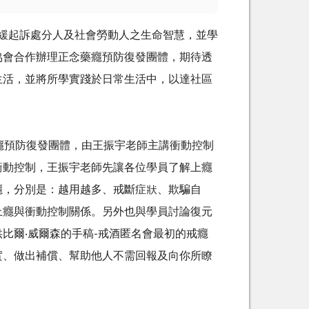
起訴處分人及社會勞動人之生命智慧，並學
協會合作辦理正念藥癮預防復發團體，期待透
生活，並將所學實踐於日常生活中，以達社區
癮預防復發團體，由王振宇老師主講衝動控制
衝動控制，王振宇老師先讓各位學員了解上癮
癮，分別是：越用越多、戒斷症狀、欺騙自
上癮與衝動控制關係。另外也與學員討論復元
供比爾
‧
威爾森的手稿
-
戒酒匿名會最初的戒癮
實、做出補償、幫助他人不需回報及向你所瞭