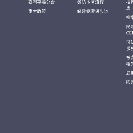
臺灣嘉義分會
參訪本署流程
檢
表
重大政策
綠建築環保步道
檔
民
C
司
服
被
獲
庭
國