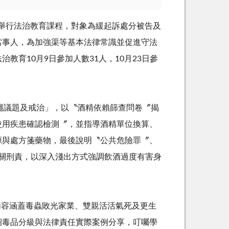
舉行法治教育課程，對象為緩起訴處分被告及
當事人，為加強渠等基本法律常識並促進守法
法治教育
10
月
9
日參加人數
31
人，
10
月
23
日參
癮議題及戒治」，以〝酒精依賴篩查問卷〞揭
使用疾患確認檢測〞，並指導酒精單位換算、
源與處方箋藥物，最後說明〝公共危險罪〞、
關刑責，以深入淺出方式強調飲酒過度有害身
內容涵蓋毒蟲敗光家業、雙親活活氣死及更生
紹毒品分級與法律責任實際案例分享，叮囑學