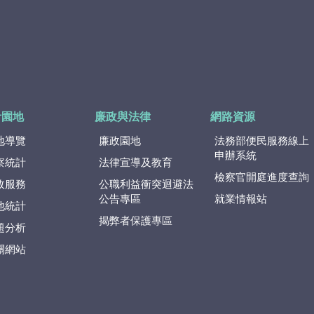
計園地
廉政與法律
網路資源
地導覽
廉政園地
法務部便民服務線上
申辦系統
察統計
法律宣導及教育
檢察官開庭進度查詢
政服務
公職利益衝突迴避法
公告專區
就業情報站
他統計
揭弊者保護專區
題分析
關網站