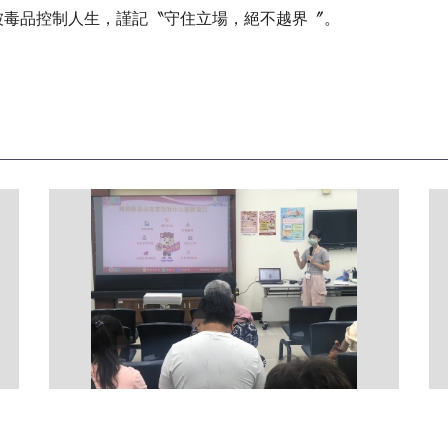
被毒品控制人生，謹記〝守住立場，絕不越界〞。