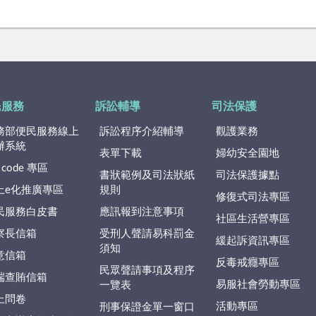
民服務
訴訟輔導
司法保護
務部便民服務線上
訴訟程序介紹輔導
觀護業務
辦系統
表單下載
婦幼安全園地
 code 專區
書狀範例及司法狀紙
司法保護據點
上e化推廣專區
規則
修復式司法專區
民服務白皮書
應訊報到注意事項
社區生活營專區
察長信箱
受刑人聲請易科罰金
緩起訴資訊專區
須知
意信箱
反毒戒癮專區
民眾聲請事項及程序
端查賄信箱
易服社會勞動專區
一覽表
上問卷
活動專區
刑事保證金單一窗口