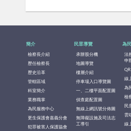
簡介
民眾導覽
為
檢察長介紹
承辦股分機
法
申
歷任檢察長
地圖導覽
QR
歷史沿革
樓層介紹
線
管轄區域
停車場入口導覽圖
為
科室簡介
一、二樓平面配置圖
檢
業務職掌
偵查庭配置圖
民
為民服務中心
無線上網訊號分佈圖
雲
更生保護會嘉義分會
無障礙設施及司法志
工導引
線
犯罪被害人保護協會