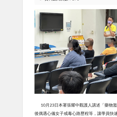
10月
23
日本署張耀中觀護人講述「藥物濫
後偶遇心儀女子戒毒心路歷程等，讓學員快