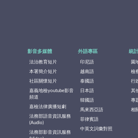
影音多媒體
外語專區
統
法治教育短片
印尼語
園
本署簡介短片
越南語
檢
社區關懷短片
泰國語
行
嘉義地檢youtube影音
日本語
其
頻道
韓國語
專
嘉檢法律廣播短劇
馬來西亞語
相
法務部語音資訊服務
菲律賓語
(Audio)
中英文詞彙對照
法務部影音資訊服務