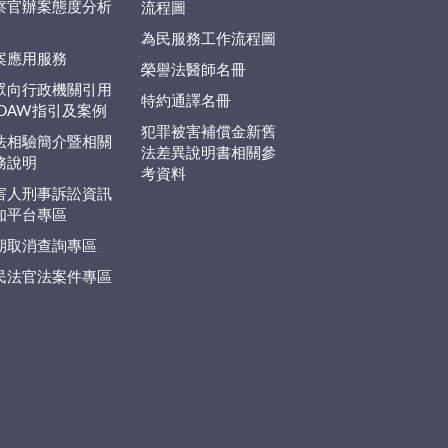
察官辦案態度分析
流程圖
為民服務工作流程圖
案應用服務
榮譽法醫師名冊
眾向行政機關引用
特約通譯名冊
EDAW指引及案例
犯罪被害補償金新舊
法相驗簡介暨相關
法差異說明書相關參
務說明
考資料
害人刑事訴訟資訊
知平台專區
期取消查詢專區
民法官法案件專區