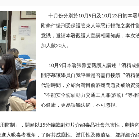
十月份分別於
10
月
9
日及
10
月
23
日於本署
附條件緩刑受保護管束人等惡行輕微之案件
意識，邀請本署觀護人宣講相關知識，本次
加人數
20
人。
10月
9
日本署張雅雯觀護人講述「酒精成
開序幕讓學員自我評量是否需再接續〝酒精
代謝時間，介紹台灣目前酒癮問題及戒治資
〝不能安全駕駛動力交通工具罪
(
酒駕
)
〞等相
心健康，更易誤觸法網，不可忽視。
用防制」，開頭以
15
分鐘戲劇短片介紹毒品社會危害性，劇情
速進入吸毒者視角，了解其成癮性、濫用性及後遺症。並詳細介