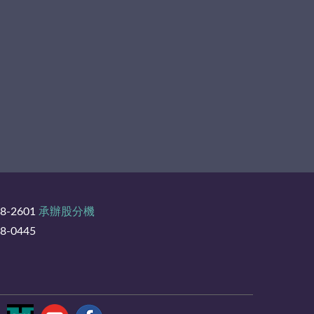
8-2601
承辦股分機
-0445