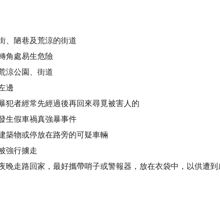
街、陋巷及荒涼的街道
轉角處易生危險
荒涼公園、街道
左邊
暴犯者經常先經過後再回來尋覓被害人的
發生假車禍真強暴事件
建築物或停放在路旁的可疑車輛
被強行擄走
夜晚走路回家，最好攜帶哨子或警報器，放在衣袋中，以供遭到