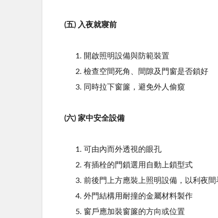
(五) 入夜就寢前
開啟照明設備與防範裝置
檢查空間死角、間隙及門窗是否鎖好
同時拉下窗簾，避免外人偷窺
(六) 家中安全設備
可由內而外透視的眼孔
有插栓的門鎖選用自動上鎖型式
前後門上方應裝上照明設備，以利夜間
外門結構用耐撞的金屬材料製作
窗戶應加裝窗簾的方向或位置