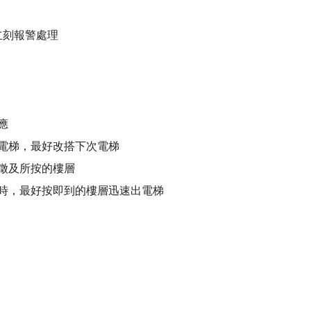
立刻報警處理
應
電梯，最好改搭下次電梯
徵及所按的樓層
時，最好按即到的樓層迅速出電梯