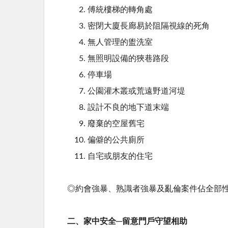
傅統樓梯的轉角處
密閉大廈長廊易於阻隔視線的死角
無人管理的盥洗室
無照明設備的狹巷路段
停車場
公園灌木叢或荒遠野道河堤
設計不良的地下道末端
廢棄的空屋舊宅
偏僻的公共廁所
自宅或朋友的住宅
◎約會強暴、熟識者強暴及亂倫案件佔全部
二、家中安全─留意門戶守望相助