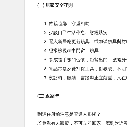
(一) 居家安全守則
敦親睦鄰，守望相助
少談自己生活作息、財經狀況
遷入新居應更新鎖具，或加裝鎖具與防
經常檢視家中門窗、鎖具
養成隨手關門習慣，短暫出門，應隨身
電話常是歹徒打探工具，對猥褻、不明
夜訪時，服裝、言談舉止宜莊重，只在
(二) 返家時
到達住所前注意是否遭人跟蹤？
若發覺有人跟蹤，不可立即回家，應到附近