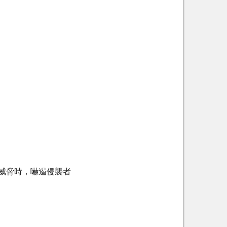
威脅時，嚇遏侵襲者