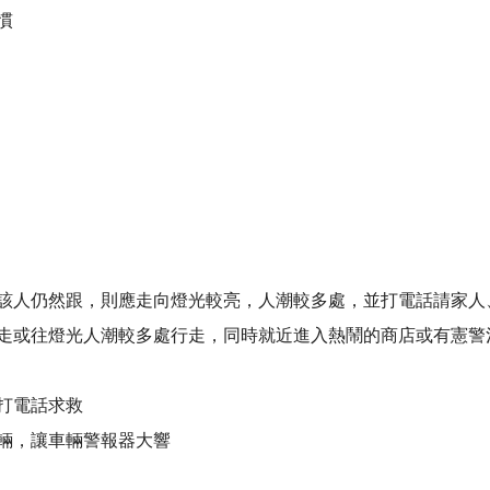
慣
該人仍然跟，則應走向燈光較亮，人潮較多處，並打電話請家人
走或往燈光人潮較多處行走，同時就近進入熱鬧的商店或有憲警
打電話求救
輛，讓車輛警報器大響