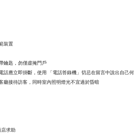
範裝置
帶鑰匙，勿僅虛掩門戶
電話應立即掛斷，使用 「電話答錄機」切忌在留言中說出自己
客廳接待訪客，同時室內照明燈光不宜過於昏暗
商店求助