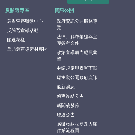
反賄選專區
資訊公開
選舉查察聯繫中心
政府資訊公開服務導
覽
反賄選宣導活動
法律、解釋彙編與宣
賄選花樣
導參考文件
反賄選宣導素材專區
政策宣導廣告經費彙
整
申請規定與表單下載
應主動公開政府資訊
最新消息
偵查終結公告
新聞稿發佈
發還公告
贓證物款收受及入庫
作業流程圖