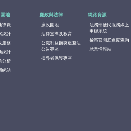
計園地
廉政與法律
網路資源
地導覽
廉政園地
法務部便民服務線上
申辦系統
察統計
法律宣導及教育
檢察官開庭進度查詢
政服務
公職利益衝突迴避法
公告專區
就業情報站
他統計
揭弊者保護專區
題分析
關網站