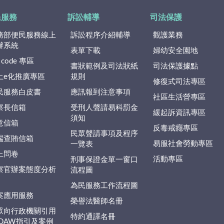
民服務
訴訟輔導
司法保護
務部便民服務線上
訴訟程序介紹輔導
觀護業務
辦系統
表單下載
婦幼安全園地
 code 專區
書狀範例及司法狀紙
司法保護據點
上e化推廣專區
規則
修復式司法專區
民服務白皮書
應訊報到注意事項
社區生活營專區
察長信箱
受刑人聲請易科罰金
緩起訴資訊專區
須知
意信箱
反毒戒癮專區
民眾聲請事項及程序
端查賄信箱
易服社會勞動專區
一覽表
上問卷
活動專區
刑事保證金單一窗口
察官辦案態度分析
流程圖
為民服務工作流程圖
案應用服務
榮譽法醫師名冊
眾向行政機關引用
特約通譯名冊
EDAW指引及案例