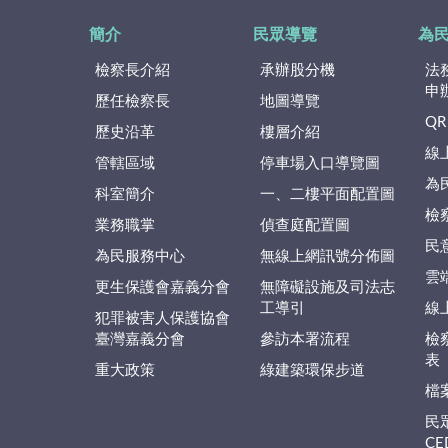
簡介
民眾導覽
為
檢察長介紹
承辦股分機
法
申
歷任檢察長
地圖導覽
QR
歷史沿革
樓層介紹
線
管轄區域
停車場入口導覽圖
為
科室簡介
一、二樓平面配置圖
檢
業務職掌
偵查庭配置圖
民
為民服務中心
無線上網訊號分佈圖
雲
更生保護會嘉義分會
無障礙設施及司法志
工導引
線
犯罪被害人保護協會
臺灣嘉義分會
參訪本署流程
檢
表
重大政策
綠建築環保步道
檔
民
C