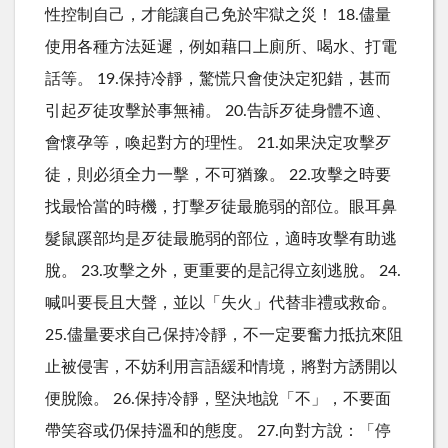
性控制自己，才能讓自己免於牢獄之災！ 18.儘量
使用各種方法延遲，例如藉口上廁所、喝水、打電
話等。 19.保持冷靜，驚慌只會使決定犯錯，甚而
引起歹徒攻擊於事無補。 20.告訴歹徒身體不適、
會懷孕等，喚起對方的理性。 21.如果決定攻擊歹
徒，則必須全力一擊，不可猶豫。 22.攻擊之時要
找最恰當的時機，打擊歹徒最脆弱的部位。眼耳鼻
髮鼠蹊部均是歹徒最脆弱的部位，適時攻擊有助逃
脫。 23.攻擊之外，更重要的是記得立刻逃脫。 24.
喊叫要長且大聲，並以「失火」代替非禮或救命。
25.儘量要求自己保持冷靜，不一定要奮力抵抗來阻
止被侵害，不妨利用言語緩和情境，將對方誘開以
便脫險。 26.保持冷靜，堅決地說「不」，不要面
帶笑容或仍保持溫和的態度。 27.向對方說：「停