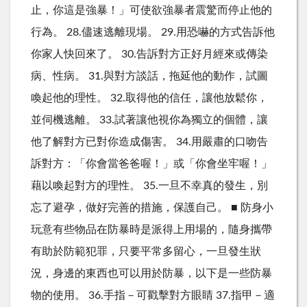
止，你這是強暴！」可使欲強暴者震驚而停止他的
行為。 28.儘速逃離現場。 29.用恐嚇的方式告訴他
你家人快回來了。 30.告訴對方正好月經來或傳染
病、性病。 31.與對方談話，拖延他的動作，試圖
喚起他的理性。 32.取得他的信任，讓他放鬆你，
並伺機逃離。 33.試著讓他視你為獨立的個體，讓
他了解對方已對你造成傷害。 34.用嚴肅的口吻告
訴對方：「你會當爸爸喔！」或「你會坐牢喔！」
藉以喚起對方的理性。 35.一旦不幸真的發生，別
忘了避孕，做好完善的措施，保護自己。 ■ 防身小
玩意有些物品在防暴時是派得上用場的，隨身攜帶
有助於防範犯罪，只要平常多留心，一旦發生狀
況，身邊的東西也可以用於防暴，以下是一些防暴
物的使用。 36.手指－可戳擊對方眼睛 37.指甲－適