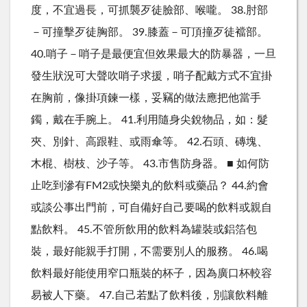
度，不宜過長，可抓襲歹徒臉部、喉嚨。 38.肘部
－可撞擊歹徒胸部。 39.膝蓋－可頂撞歹徒襠部。
40.哨子－哨子是最便宜但效果最大的防暴器，一旦
發生狀況可大聲吹哨子求援，哨子配戴方式不宜掛
在胸前，像掛項鍊一樣，妥竊的做法應把他當手
鐲，戴在手腕上。 41.利用隨身尖銳物品，如：髮
夾、別針、高跟鞋、或雨傘等。 42.石頭、磚塊、
木棍、樹枝、沙子等。 43.市售防身器。 ■ 如何防
止吃到滲有FM2或快樂丸的飲料或藥品？ 44.約會
或談公事出門前，可自備好自己要喝的飲料或親自
點飲料。 45.不管所飲用的飲料為罐裝或鋁箔包
裝，最好能親手打開，不需要別人的服務。 46.喝
飲料最好能使用窄口瓶裝的杯子，因為廣口杯較容
易被人下藥。 47.自己若點了飲料後，別讓飲料離