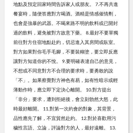
地點及預定回家時間告訴家人或朋友。 7.不再共進
餐宴時，隨便答應對方喝酒。酒精是情感催情劑，
也會是強暴的武器。不喝來路不明的飲料或已開封
過的飲料，避免被對方故意下藥。 8.最好不要單獨
前往對方住宿地點赴約，切忌進入其房間或臥室。
對方如果對你毛手毛腳，不要裝糊塗，要立即反應
讓對方知道你的不悅。 9.要明確表達自己的意見，
不想或不同意對方不合理的要求時，要勇敢的說
「不」。如果察覺對方神色有易，如有性暗示或輕
薄動作時，應立即下定決心離開。 10.對方提出
「非分」要求，遭到拒絕後，會立刻勃然大怒，此
時最好離開。 11.對第一次約會的對象，其背景，
品性應先了解，不宜貿然赴約。 12.對於喜歡用污
穢性言語、立論，評論對方的人，最好遠離。 13.