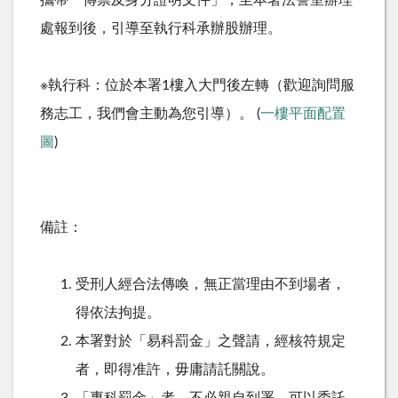
處報到後，引導至執行科承辦股辦理。
※執行科：位於本署1樓入大門後左轉（歡迎詢問服
務志工，我們會主動為您引導）。 (
一樓平面配置
圖
)
備註：
受刑人經合法傳喚，無正當理由不到場者，
得依法拘提。
本署對於「易科罰金」之聲請，經核符規定
者，即得准許，毋庸請託關說。
「專科罰金」者，不必親自到署，可以委託