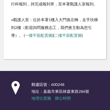
行科報到，持完成報到單，至本署觀護人室報到。
※觀護人室：位於本署1樓入大門後左轉，走手扶梯
到2樓（歡迎詢問服務志工，我們會主動為您引
導）。 (
一樓平面配置圖
)(
二樓平面配置圖
)
:::
郵遞區號：600248
地址：嘉義市東區林森東路286號
地理位置圖
辦公時間