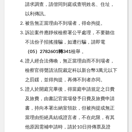
請求調查，請偕同到庭或查明姓名、住址，
以利傳訊。
被告無正當理由不到場者，得命拘提。
訴訟案件應靜候檢察署公平處理，不要聽信
不法份子招搖撞騙，如遭行騙，請即電
（05）2782601轉341
檢舉 。
證人經合法傳喚，無正當理由而不到場者，
檢察官得聲請法院裁定科以新台幣3萬元以下
之罰鍰，並得拘提，再傳不到者亦同。
證人於開庭完畢後，得當庭申請規定之日費
及旅費，由書記官當場發予日費及旅費申請
書，持向本署出納室領款，但被拘提或無正
當理由拒絕具結或證言者，不在此限，有其
他原因需補申請時，請於10日持傳票及證