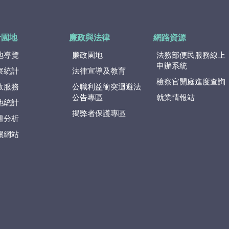
計園地
廉政與法律
網路資源
地導覽
廉政園地
法務部便民服務線上
申辦系統
察統計
法律宣導及教育
檢察官開庭進度查詢
政服務
公職利益衝突迴避法
公告專區
就業情報站
他統計
揭弊者保護專區
題分析
關網站