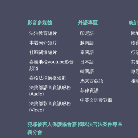
影音多媒體
外語專區
統
法治教育短片
印尼語
園
本署簡介短片
越南語
檢
社區關懷短片
泰國語
行
嘉義地檢youtube影音
日本語
其
頻道
韓國語
專
嘉檢法律廣播短劇
馬來西亞語
相
法務部語音資訊服務
菲律賓語
(Audio)
中英文詞彙對照
法務部影音資訊服務
(Video)
犯罪被害人保護協會嘉
國民法官法案件專區
義分會