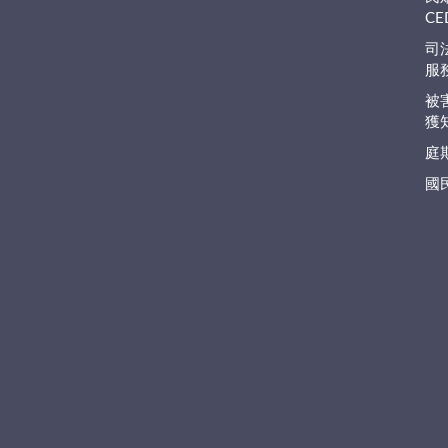
C
司
服
被
獲
庭
國