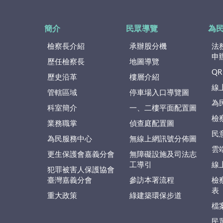
簡介
民眾導覽
為
檢察長介紹
承辦股分機
法
申
歷任檢察長
地圖導覽
QR
歷史沿革
樓層介紹
線
管轄區域
停車場入口導覽圖
為
科室簡介
一、二樓平面配置圖
檢
業務職掌
偵查庭配置圖
民
為民服務中心
無線上網訊號分佈圖
雲
更生保護會嘉義分會
無障礙設施及司法志
工導引
線
犯罪被害人保護協會
臺灣嘉義分會
參訪本署流程
檢
表
重大政策
綠建築環保步道
檔
民