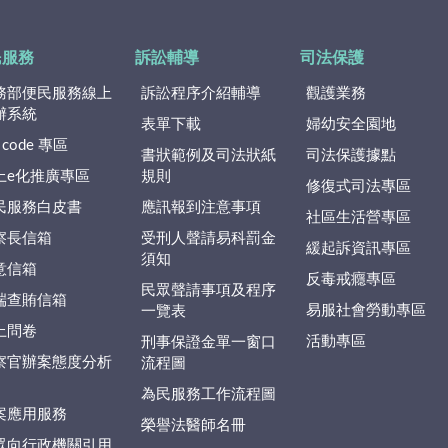
民服務
訴訟輔導
司法保護
務部便民服務線上
訴訟程序介紹輔導
觀護業務
辦系統
表單下載
婦幼安全園地
 code 專區
書狀範例及司法狀紙
司法保護據點
上e化推廣專區
規則
修復式司法專區
民服務白皮書
應訊報到注意事項
社區生活營專區
察長信箱
受刑人聲請易科罰金
緩起訴資訊專區
須知
意信箱
反毒戒癮專區
民眾聲請事項及程序
端查賄信箱
易服社會勞動專區
一覽表
上問卷
活動專區
刑事保證金單一窗口
察官辦案態度分析
流程圖
為民服務工作流程圖
案應用服務
榮譽法醫師名冊
眾向行政機關引用