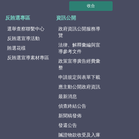
收合
反賄選專區
資訊公開
選舉查察聯繫中心
政府資訊公開服務導
覽
反賄選宣導活動
法律、解釋彙編與宣
賄選花樣
導參考文件
反賄選宣導素材專區
政策宣導廣告經費彙
整
申請規定與表單下載
應主動公開政府資訊
最新消息
偵查終結公告
新聞稿發佈
發還公告
贓證物款收受及入庫