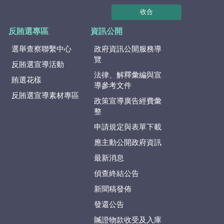
收合
反賄選專區
資訊公開
選舉查察聯繫中心
政府資訊公開服務導
覽
反賄選宣導活動
法律、解釋彙編與宣
賄選花樣
導參考文件
反賄選宣導素材專區
政策宣導廣告經費彙
整
申請規定與表單下載
應主動公開政府資訊
最新消息
偵查終結公告
新聞稿發佈
發還公告
贓證物款收受及入庫