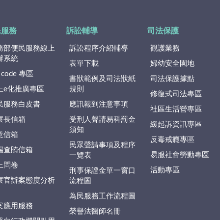
民服務
訴訟輔導
司法保護
務部便民服務線上
訴訟程序介紹輔導
觀護業務
辦系統
表單下載
婦幼安全園地
 code 專區
書狀範例及司法狀紙
司法保護據點
上e化推廣專區
規則
修復式司法專區
民服務白皮書
應訊報到注意事項
社區生活營專區
察長信箱
受刑人聲請易科罰金
緩起訴資訊專區
須知
意信箱
反毒戒癮專區
民眾聲請事項及程序
端查賄信箱
易服社會勞動專區
一覽表
上問卷
活動專區
刑事保證金單一窗口
察官辦案態度分析
流程圖
為民服務工作流程圖
案應用服務
榮譽法醫師名冊