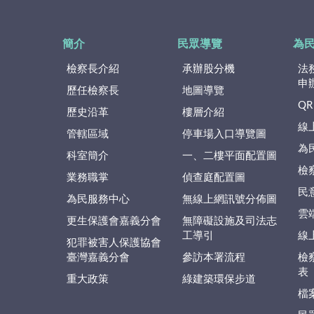
簡介
民眾導覽
為
檢察長介紹
承辦股分機
法
申
歷任檢察長
地圖導覽
QR
歷史沿革
樓層介紹
線
管轄區域
停車場入口導覽圖
為
科室簡介
一、二樓平面配置圖
檢
業務職掌
偵查庭配置圖
民
為民服務中心
無線上網訊號分佈圖
雲
更生保護會嘉義分會
無障礙設施及司法志
工導引
線
犯罪被害人保護協會
臺灣嘉義分會
參訪本署流程
檢
表
重大政策
綠建築環保步道
檔