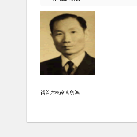
褚首席檢察官劍鴻