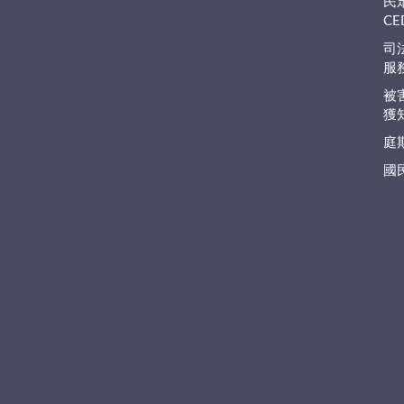
民
C
司
服
被
獲
庭
國