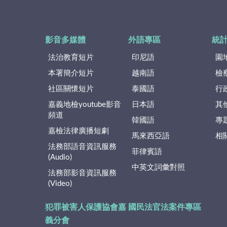
影音多媒體
外語專區
統
法治教育短片
印尼語
園
本署簡介短片
越南語
檢
社區關懷短片
泰國語
行
嘉義地檢youtube影音
日本語
其
頻道
韓國語
專
嘉檢法律廣播短劇
馬來西亞語
相
法務部語音資訊服務
菲律賓語
(Audio)
中英文詞彙對照
法務部影音資訊服務
(Video)
犯罪被害人保護協會嘉
國民法官法案件專區
義分會