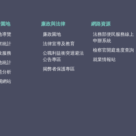
計園地
廉政與法律
網路資源
地導覽
廉政園地
法務部便民服務線上
申辦系統
察統計
法律宣導及教育
檢察官開庭進度查詢
政服務
公職利益衝突迴避法
公告專區
就業情報站
他統計
揭弊者保護專區
題分析
關網站