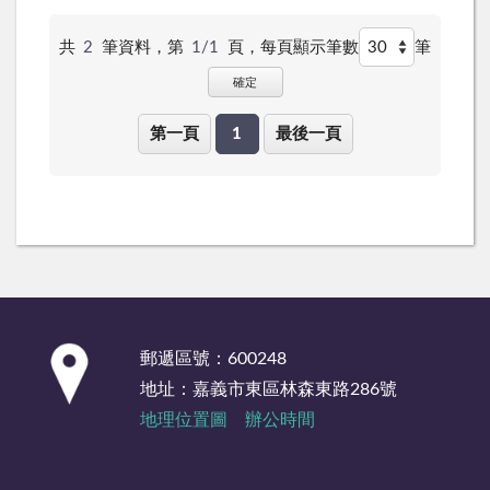
共
2
筆資料，第
1/1
頁，
每頁顯示筆數
筆
確定
第一頁
1
最後一頁
:::
郵遞區號：600248
地址：嘉義市東區林森東路286號
地理位置圖
辦公時間