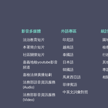
影音多媒體
外語專區
統
法治教育短片
印尼語
園
本署簡介短片
越南語
檢
社區關懷短片
泰國語
行
嘉義地檢youtube影音
日本語
其
頻道
韓國語
專
嘉檢法律廣播短劇
馬來西亞語
相
法務部語音資訊服務
菲律賓語
(Audio)
中英文詞彙對照
法務部影音資訊服務
(Video)