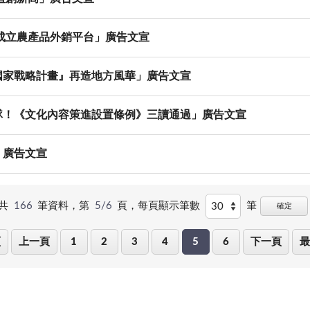
成立農產品外銷平台」廣告文宣
國家戰略計畫』再造地方風華」廣告文宣
隊！《文化內容策進設置條例》三讀通過」廣告文宣
」廣告文宣
共
166
筆資料，第
5/6
頁，
每頁顯示筆數
筆
確定
頁
上一頁
1
2
3
4
5
6
下一頁
最