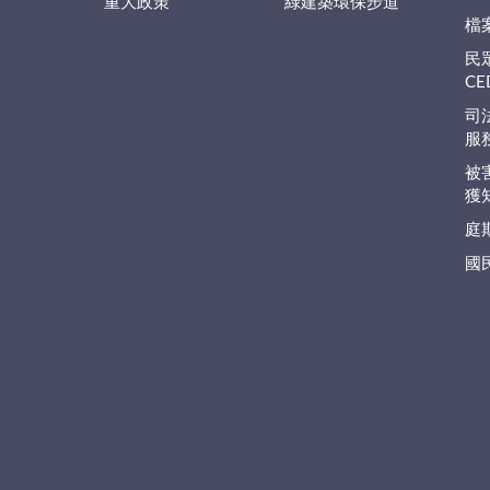
重大政策
綠建築環保步道
檔
民
C
司
服
被
獲
庭
國