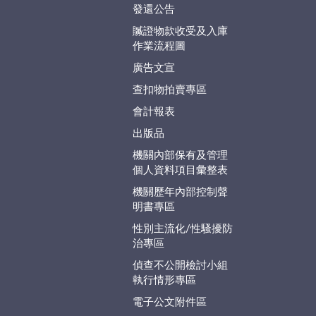
發還公告
贓證物款收受及入庫
作業流程圖
廣告文宣
查扣物拍賣專區
會計報表
出版品
機關內部保有及管理
個人資料項目彙整表
機關歷年內部控制聲
明書專區
性別主流化/性騷擾防
治專區
偵查不公開檢討小組
執行情形專區
電子公文附件區