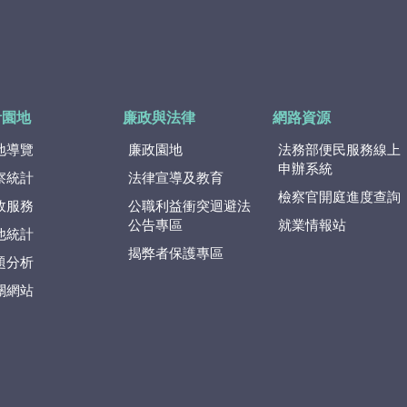
計園地
廉政與法律
網路資源
地導覽
廉政園地
法務部便民服務線上
申辦系統
察統計
法律宣導及教育
檢察官開庭進度查詢
政服務
公職利益衝突迴避法
公告專區
就業情報站
他統計
揭弊者保護專區
題分析
關網站