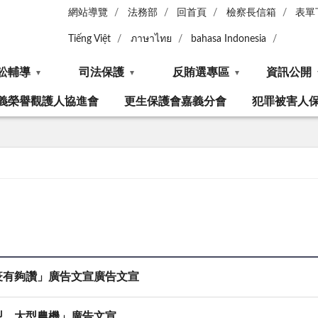
網站導覽
法務部
回首頁
檢察長信箱
表單
Tiếng Việt
ภาษาไทย
bahasa Indonesia
訟輔導
司法保護
反賄選專區
資訊公開
義榮譽觀護人協進會
更生保護會嘉義分會
犯罪被害人
疫有夠讚」廣告文宣廣告文宣
型、大型農機」廣告文宣