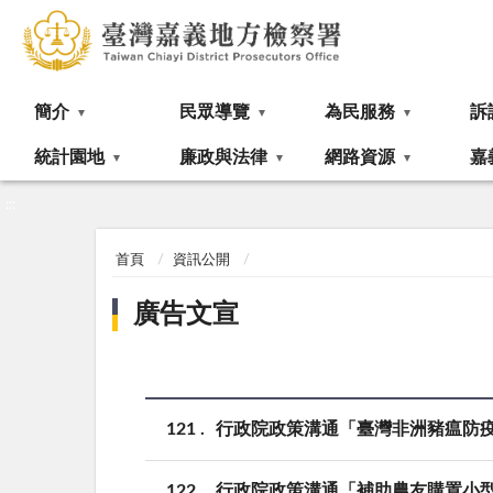
:::
簡介
民眾導覽
為民服務
訴
統計園地
廉政與法律
網路資源
嘉
:::
首頁
資訊公開
廣告文宣
121
行政院政策溝通「臺灣非洲豬瘟防
122
行政院政策溝通「補助農友購置小