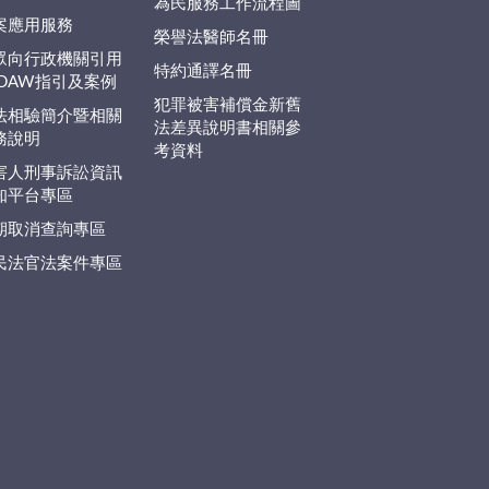
為民服務工作流程圖
案應用服務
榮譽法醫師名冊
眾向行政機關引用
特約通譯名冊
EDAW指引及案例
犯罪被害補償金新舊
法相驗簡介暨相關
法差異說明書相關參
務說明
考資料
害人刑事訴訟資訊
知平台專區
期取消查詢專區
民法官法案件專區