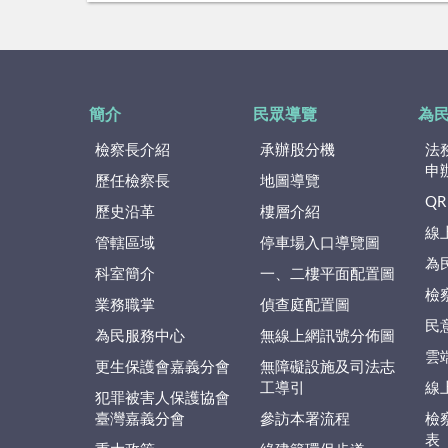
簡介
民眾導覽
為
檢察長介紹
承辦股分機
法
申
歷任檢察長
地圖導覽
QR
歷史沿革
樓層介紹
線
管轄區域
停車場入口導覽圖
為
科室簡介
一、二樓平面配置圖
檢
業務職掌
偵查庭配置圖
民
為民服務中心
無線上網訊號分佈圖
雲
更生保護會嘉義分會
無障礙設施及司法志
工導引
線
犯罪被害人保護協會
臺灣嘉義分會
參訪本署流程
檢
表