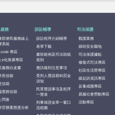
民服務
訴訟輔導
司法保護
務部便民服務線上
訴訟程序介紹輔導
觀護業務
辦系統
表單下載
婦幼安全園地
 code 專區
書狀範例及司法狀紙
司法保護據點
上e化推廣專區
規則
修復式司法專區
民服務白皮書
應訊報到注意事項
社區生活營專區
察長信箱
受刑人聲請易科罰金
緩起訴資訊專區
須知
意信箱
反毒戒癮專區
民眾聲請事項及程序
端查賄信箱
易服社會勞動專區
一覽表
上問卷
活動專區
刑事保證金單一窗口
察官辦案態度分析
流程圖