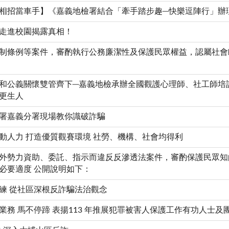
相招當車手】《嘉義地檢署結合「牽手踏步趣─快樂逗陣行」辦
走進校園揭露真相！
制條例等案件，審酌執行公務廉潔性及保護民眾權益，認屬社會
和公義關懷雙管齊下─嘉義地檢承辦全國觀護心理師、社工師培
更生人
署嘉義分署現場教你識破詐騙
動人力 打造優質觀賽環境 社勞、機構、社會均得利
外勢力資助、委託、指示而違反反滲透法案件，審酌保護民眾知
必要適度 公開說明如下：
練 從社區深根反詐騙法治觀念
務 馬不停蹄 表揚113 年推展犯罪被害人保護工作有功人士及