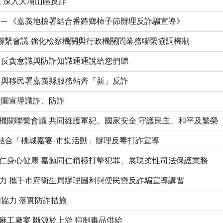
 深入大埔山區反詐
】─ 《嘉義地檢署結合番路鄉柿子節辦理反詐騙宣導》
務聯繫會議 強化檢察機關與行政機關間業務聯繫協調機制
 反貪意識與防詐知識通通說給您們聽
署與移民署嘉義縣服務站齊「新」反詐
校園宣導識詐、防詐
機關聯繫會議 共同維護軍紀、國家安全 守護民主、和平及繁榮
檢結合「桃城嘉宴-市集活動」辦理反毒打詐宣導
仁身心健康 嘉勉同仁積極打擊犯罪、展現柔性司法保護業務
力 攜手市府衛生局辦理圖利與便民暨反詐騙宣導講習
協力 落實防詐措施
麻工廠案 斷源於上游 抑制毒品供給