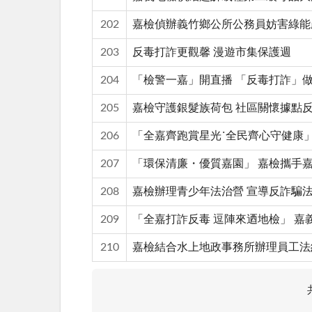
202
嘉檢偵辦義竹鄉公所公務員妨害綠能
203
反毒打詐更觀馨 漫遊市集保護週
204
「檢警一嘉」開直播 「反毒打詐」
205
嘉檢守護銀髮族荷包 社區關懷據點
206
「全嘉齊跑賞星光˙全民齊心守健康
207
「環保清廉・優質嘉園」 嘉檢攜手
208
嘉檢辦理青少年法治營 宣導反詐騙
209
「全嘉打詐反毒 逗陣來迺地檢」 
210
嘉檢結合水上地政事務所辦理員工法