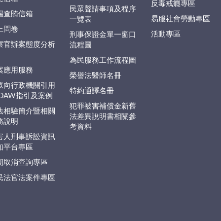
反毒戒癮專區
民眾聲請事項及程序
端查賄信箱
易服社會勞動專區
一覽表
上問卷
活動專區
刑事保證金單一窗口
察官辦案態度分析
流程圖
為民服務工作流程圖
案應用服務
榮譽法醫師名冊
眾向行政機關引用
特約通譯名冊
EDAW指引及案例
犯罪被害補償金新舊
法相驗簡介暨相關
法差異說明書相關參
務說明
考資料
害人刑事訴訟資訊
知平台專區
期取消查詢專區
民法官法案件專區