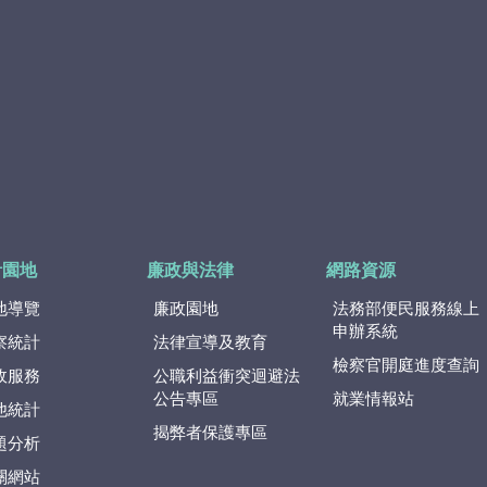
計園地
廉政與法律
網路資源
地導覽
廉政園地
法務部便民服務線上
申辦系統
察統計
法律宣導及教育
檢察官開庭進度查詢
政服務
公職利益衝突迴避法
公告專區
就業情報站
他統計
揭弊者保護專區
題分析
關網站