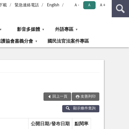
下載
緊急連絡電話
English
Ａ-
Ａ
Ａ+
影音多媒體
外語專區
保護協會嘉義分會
國民法官法案件專區
回上一頁
友善列印
顯示條件查詢
公開日期/發布日期
點閱率