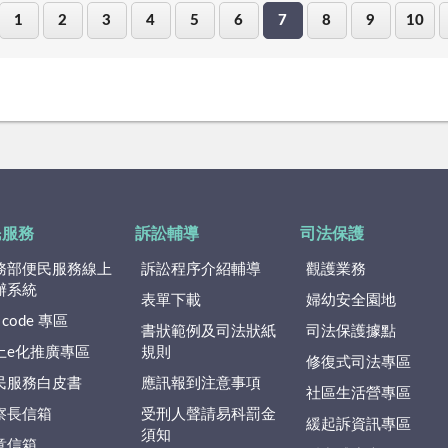
1
2
3
4
5
6
7
8
9
10
民服務
訴訟輔導
司法保護
務部便民服務線上
訴訟程序介紹輔導
觀護業務
辦系統
表單下載
婦幼安全園地
 code 專區
書狀範例及司法狀紙
司法保護據點
上e化推廣專區
規則
修復式司法專區
民服務白皮書
應訊報到注意事項
社區生活營專區
察長信箱
受刑人聲請易科罰金
緩起訴資訊專區
須知
意信箱