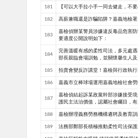
181
【可以大手拉小手一同去健走，不要
182
高薪兼職還是詐騙陷阱？嘉義地檢署
嘉檢偵辦某警員涉嫌違反毒品危害防
183
要適度公開說明如下：
完善溫暖有感的柔性司法，多元處遇
184
部長親臨會場訓勉，並關懷馨生人及
185
拍賣會變反詐講堂！嘉檢與行政執行
186
嘉義市立棒球場運用嘉義地檢社會勞
嘉檢偵結起訴某政黨幹部涉嫌接受境
187
護民主法治價值，認屬社會矚目，有
188
嘉檢辦理義務勞務機構遴聘及教育訓
189
法務部鄭部長積極推動柔性司法保護業