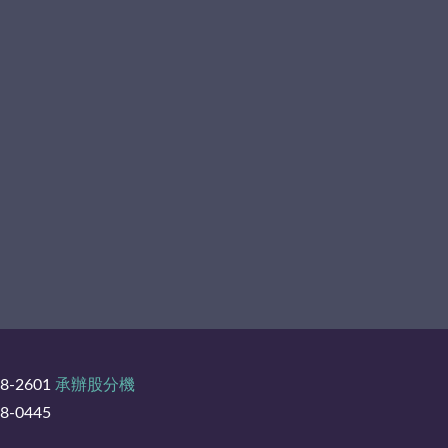
8-2601
承辦股分機
-0445