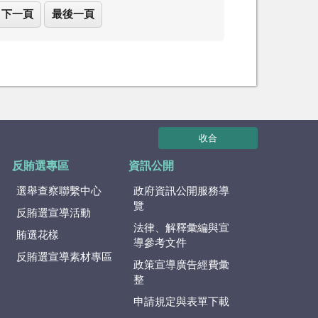
下一頁
最後一頁
收合
反賄選專區
資訊公開
選舉查察聯繫中心
政府資訊公開服務導
覽
反賄選宣導活動
法律、解釋彙編與宣
賄選花樣
導參考文件
反賄選宣導素材專區
政策宣導廣告經費彙
整
申請規定與表單下載