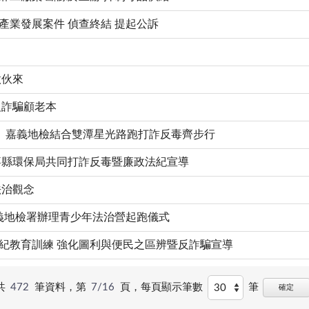
產業發展案件 偵查終結 提起公訴
做伙來
反詐騙顧老本
」 嘉義地檢結合雙潭星光路跑打詐反毒齊步行
嘉縣環保局共同打詐反毒暨廉政法紀宣導
法治觀念
嘉義地檢署辦理青少年法治營起跑儀式
紀教育訓練 強化圖利與便民之區辨暨反詐騙宣導
共
472
筆資料，第
7/16
頁，
每頁顯示筆數
筆
確定