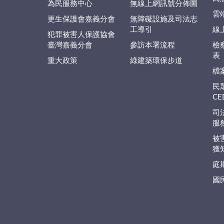
為民服務中心
無線上網訊號分佈圖
雲
更生保護會嘉義分會
無障礙設施及司法志
工導引
線
犯罪被害人保護協會
臺灣嘉義分會
參訪本署流程
檢
表
重大政策
綠建築環保步道
檔
民
C
司
服
被
獲
庭
國