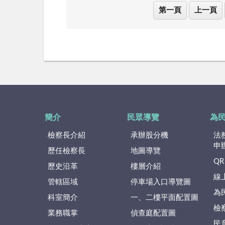
第一頁
上一頁
簡介
民眾導覽
為
檢察長介紹
承辦股分機
法
申
歷任檢察長
地圖導覽
QR
歷史沿革
樓層介紹
線
管轄區域
停車場入口導覽圖
為
科室簡介
一、二樓平面配置圖
檢
業務職掌
偵查庭配置圖
民