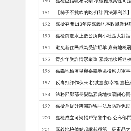
190
嘉檢巨幅帆布吸睛 積極推展柔性司法
191
【柿子不挑軟的吃‧打詐四法添利器
192
嘉檢召開113年度嘉義地區政風業
193
嘉檢前進水上鄉公所與小社區大對話
194
避免新住民成為受詐肥羊 嘉義地檢
195
青少年受詐情形嚴重 嘉義地檢巡迴
196
嘉義地檢署舉辦嘉義地區檢察與軍事
197
反毒打詐作伙來 桃城嘉宴i幸福 嘉
198
法務部鄭部長親臨嘉義地檢署關心同
199
嘉檢為提升辨識詐騙手法及防詐免疫
200
嘉檢成立可疑帳戶預警中心 公私部門
201
嘉義地檢偵結起訴栽種第二級毒品大