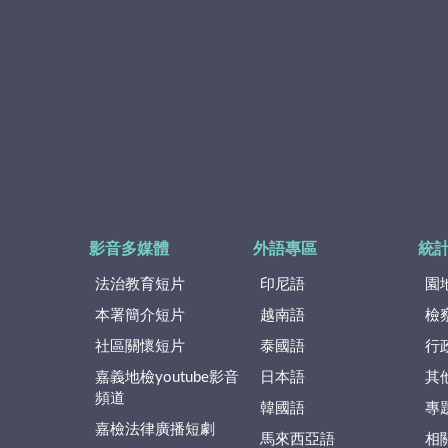
影音多媒體
外語專區
統
法治教育短片
印尼語
園
本署簡介短片
越南語
檢
社區關懷短片
泰國語
行
嘉義地檢youtube影音
日本語
其
頻道
韓國語
專
嘉檢法律廣播短劇
馬來西亞語
相