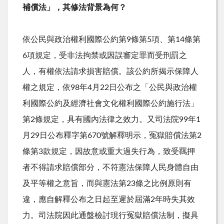
補償法」，其修法背景為何？
依公民與政治權利國際公約第9條第5項、第14條第
6項規定，受非法拘禁或因誤審定罪而受刑罰之
人，有權依法請求損害賠償。該公約所揭示保障人
權之規定，依98年4月22日公布之「公民與政治權
利國際公約及經濟社會文化權利國際公約施行法」
第2條規定，具有國內法律之效力。又司法院99年1
月29日公布釋字第670號解釋明示，冤獄賠償法第2
條第3款規定，因故意或重大過失行為，致受羈押
者不得請求賠償部分，不符憲法保障人民身體自由
及平等權之意旨，而與憲法第23條之比例原則有
違，應自解釋公布之日起至遲於屆滿2年時失其效
力。司法院因此通盤檢討現行冤獄賠償法制，擬具