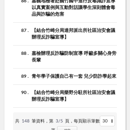
86
嘉義地檢署赴義竹國中進行反毒識詐宣導
以真實案例與互動對話讓學生深刻體會毒
品與詐騙的危害
87
【結合竹崎分局達邦派出所社區治安會議
辦理反詐騙宣導】
88
嘉檢辦理反詐騙防制宣導 呼籲多關心身旁
長輩
89
青年學子保護自己有一套 兒少防詐學起來
90
【結合竹崎分局樂野分駐所社區治安會議
辦理反詐騙宣導】
共
148
筆資料，第
3/5
頁，
每頁顯示筆數