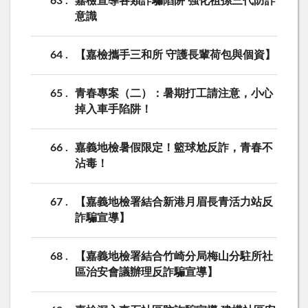
63
嘉檢宣導各類詐騙陷阱 強化祖孫三代防詐
意識
64
【嘉檢攜手三和所 守護長輩荷包與個資】
65
青春專案（二）：暑期打工請注意，小心
掉入車手陷阱！
66
嘉義地檢暑假限定！籃球尬反詐，青春不
沾毒！
67
【嘉義地檢署結合新港月眉長青活力站反
詐騙宣導】
68
【嘉義地檢署結合竹崎分局梅山分駐所社
區治安會議辦理反詐騙宣導】