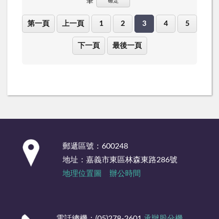
筆
確定
第一頁
上一頁
1
2
3
4
5
下一頁
最後一頁
:::
郵遞區號：600248
地址：嘉義市東區林森東路286號
地理位置圖
辦公時間
電話總機：(05)278-2601
承辦股分機