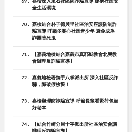
69
嘉檢深入東石社區防詐騙宣導 建構社區安
全生活環境
70
嘉檢結合朴子德興里社區治安座談防制詐
騙宣導 呼籲多關心社區青少年 避免成為
詐團替死鬼
71
【嘉義地檢結合嘉義市真耶穌教會北興教
會辦理反詐騙宣導】
72
嘉義地檢署攜手八掌派出所 深入社區反詐
騙，識破假檢警！
73
嘉檢辦理防詐騙宣導 呼籲長輩看緊荷包顧
好老本
74
【結合竹崎分局十字派出所社區治安會議
辦理反詐騙宣導】