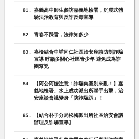
81
嘉義高中師生參訪嘉義地檢署，沉浸式體
驗法治教育與反詐反毒宣導
82
青春不踩雷，法律知多少
83
嘉檢結合中埔同仁社區治安座談防制詐騙
宣導 呼籲多關心社區青少年 避免成為詐
團幫兇
84
【阿公阿嬤注意！詐騙集團別來亂！】嘉
義地檢署、水上成功派出所聯手出擊，治
安座談會議變身「防詐騙趴」！
85
【結合朴子分局松梅派出所社區治安會議
辦理反詐騙宣導】