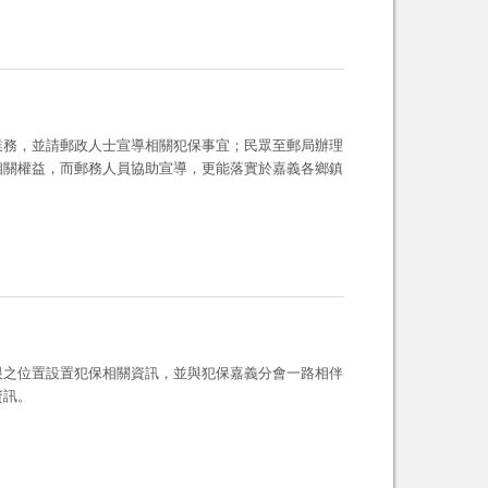
業務，並請郵政人士宣導相關犯保事宜；民眾至郵局辦理
相關權益，而郵務人員協助宣導，更能落實於嘉義各鄉鎮
眼之位置設置犯保相關資訊，並與犯保嘉義分會一路相伴
資訊。