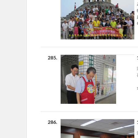
物
285
活
喜感恩 今
286