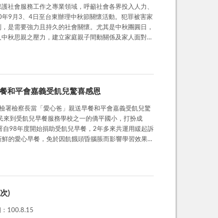
保護社會服務工作之專業領域，呼籲社會各界投入人力、
判，是需要強力且持久的社會關懷。尤其是中秋團圓日，
人中秋思親之壓力，建立家庭親子間動關係及家人面對悲
導活動重新建立親子
常家庭生活。
送早餐和平會嘉義受飢兒驚喜感恩
署自98年度開始捐助受飢兒早餐，2年多來共運用緩起訴
上都有新鮮的愛心早餐，免於因飢餓頭昏腦脹而影響學習效果。
為孩子們說故事，勉勵孩子們每個人在世界上都是獨一無
遽增加，募款速度比不上受飢兒增加的人數，幸好有嘉義
原本20人增加到140人，希望藉由嘉義地檢署的拋磚引
次)
出「愛心早餐，讚！」，呼籲善心民眾一同響應愛心早
00.8.15