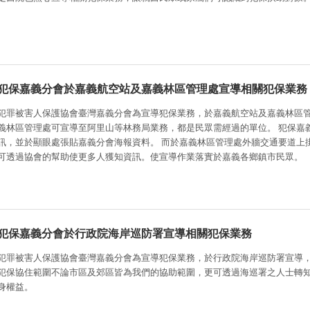
犯保嘉義分會於嘉義航空站及嘉義林區管理處宣導相關犯保業務
犯罪被害人保護協會臺灣嘉義分會為宣導犯保業務，於嘉義航空站及嘉義林區
義林區管理處可宣導至阿里山等林務局業務，都是民眾需經過的單位。 犯保嘉義分會於嘉義航空站，並請航空站人士懸掛相關犯保資
訊，並於顯眼處張貼嘉義分會海報資料。 而於嘉義林區管理處外牆交通要道上掛置犯保資訊，讓民眾們多加認識以及了解自身權益，
可透過協會的幫助使更多人獲知資訊。使宣導作業落實於嘉義各鄉鎮市民眾。
犯保嘉義分會於行政院海岸巡防署宣導相關犯保業務
犯罪被害人保護協會臺灣嘉義分會為宣導犯保業務，於行政院海岸巡防署宣導
犯保協住範圍不論市區及郊區皆為我們的協助範圍，更可透過海巡署之人士轉
身權益。