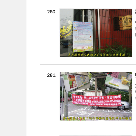
280
281