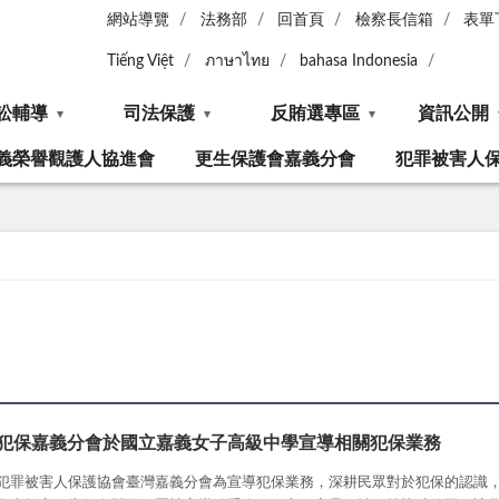
網站導覽
法務部
回首頁
檢察長信箱
表單
Tiếng Việt
ภาษาไทย
bahasa Indonesia
訟輔導
司法保護
反賄選專區
資訊公開
義榮譽觀護人協進會
更生保護會嘉義分會
犯罪被害人
犯保嘉義分會於國立嘉義女子高級中學宣導相關犯保業務
犯罪被害人保護協會臺灣嘉義分會為宣導犯保業務，深耕民眾對於犯保的認識