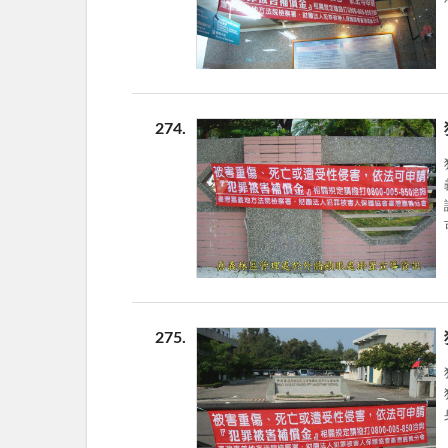
274
275