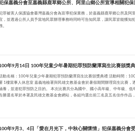
犯保嘉義分會至嘉義縣鹿草鄉公所、阿里山鄉公所宣導相關犯保
犯罪被害人保護協會臺灣嘉義分會為宣導犯保業務，於嘉義縣鹿草鄉公所及阿
宜，並透過公所人員予當地民眾辦理事務時同時可告知民眾，讓民眾皆能獲知
務。
100年9月14日 100年兒童少年暑期犯罪預防蘭潭寫生比賽頒獎
活動名稱：100年兒童少年暑期犯罪預防蘭潭寫生比賽頒獎典禮 活動時間：100
1樓當事人休息室 嘉義地檢署與民雄文教基金會於暑假期間辦理寫生比賽，透過比賽提供青少年正當休閒活動機會，以提升學生藝術
養，並達犯罪預防之目的。 本次比賽共分為國中、國小高年級、中年級、低年級及幼稚園五組，經過公平、公正審議後，目前已公
告勝選名單於本署及民雄文教基金會網站，各組均選出前三名及五名佳作作品，
典禮，由柯主任檢察官親自頒發圖書禮券及獎狀予得獎同學，且自頒獎當日起至
得獎作品，歡迎獲獎同學及嘉義鄉親一同蒞臨參觀。
100年9月3、4日「愛在月光下，中秋心關懷情」犯保嘉義分會