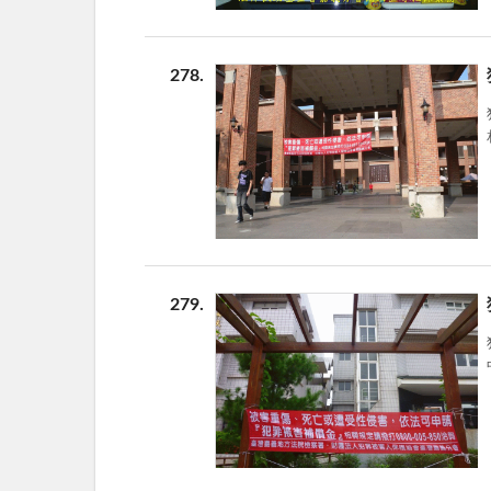
278
279