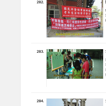
282
283
署 
涵
284