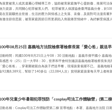
為落實被害人或其遺屬心理輔導工作，協助被害家庭撫平心靈創傷，推展司法
力資源，共同關心犯罪被害人們。 犯罪被害人保護協會臺灣嘉義分會，於100年9月3、4日至台東辦理中秋節關懷活動。犯罪被害家
庭在至親驟然去世後，生活的壓力與情感上之失落、哀傷，及面對司法漫長審
每逢佳節倍思親，被害家庭因節日而更易陷入喪親痛苦情緒中，為紓解受保護
傷事件的調適，及撫平受保護人其心靈的創傷及調和家庭結構變化所造成親子關係之影響。 本次團體關懷心理輔
互動關係，重啟受保護人面對未來的勇氣，走出戶外、面對生活，早日恢復正
100年08月25日 嘉義地方法院檢察署檢察長當「愛心爸」親
動時間：民國100年8月25日上午08：30 活動地點：嘉義市僑平國小 嘉義地檢署檢察長當「愛心爸」親送早餐和平會嘉義受飢兒驚
（25）日一大早8：30，世界和平會特別邀請嘉義地檢署檢察長朱兆民來到受飢兒早餐服務學校之一的僑平國小，打扮成
「愛心爸爸」，穿著圍裙親自為孩子們送早餐，現場孩童雀躍不已。 嘉義地檢
金92萬8,389元，幫助了140多位（22,084人次）貧弱家庭孩童每天早
嘉義地檢署檢察長朱兆民特別一一分送愛心早餐給現場的每一位孩童，並親自
二的，天生我才必有用，不因環境困苦所困，只要有心努力就能達成夢想。 世界和平會總會主任秘書鄭建居表示，嘉義地區自97年度
開始推動「受飢兒愛心早餐服務」，由於所需經費龐大，求助的個案與學校急
地檢署2年多來長期的支持，與400多家愛心商店的零錢捐，讓嘉義地區得以從
玉，邀請更多人加入捐助受飢兒的行列。 小朋友們也特別合力製作了特大號感恩卡，感謝嘉義地檢署與嘉義愛心捐助人的愛心！檢察
100年兒童少年暑期犯罪預防「cosplay司法工作體驗營」(第二梯
長朱兆民、和平會總會主任秘書鄭建居和現場40多位小朋友一起豎起大拇指比
活動名稱：Cosplay司法工作體驗營第二梯 宣導地點：本署、嘉義地方法院 日期：1
餐服務。