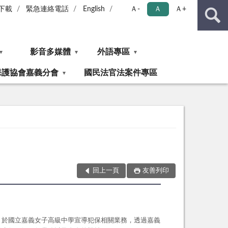
下載
緊急連絡電話
English
Ａ-
Ａ
Ａ+
影音多媒體
外語專區
保護協會嘉義分會
國民法官法案件專區
回上一頁
友善列印
，於國立嘉義女子高級中學宣導犯保相關業務，透過嘉義