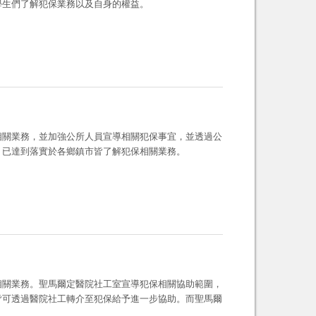
學生們了解犯保業務以及自身的權益。
相關業務，並加強公所人員宣導相關犯保事宜，並透過公
，已達到落實於各鄉鎮市皆了解犯保相關業務。
相關業務。聖馬爾定醫院社工室宣導犯保相關協助範圍，
皆可透過醫院社工轉介至犯保給予進一步協助。而聖馬爾
。